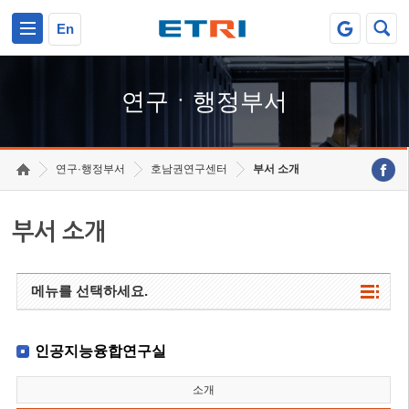
본문 바로가기
주요메뉴 바로가기
하단메뉴 바로가기
En
연구ㆍ행정부서
연구·행정부서
호남권연구센터
부서 소개
부서 소개
메뉴를 선택하세요.
인공지능융합연구실
소개