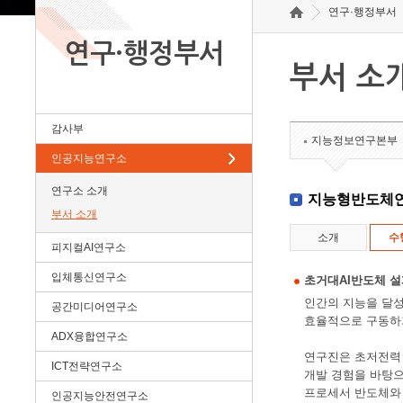
연구·행정부서
연구·행정부서
부서 소
감사부
지능정보연구본부
인공지능연구소
연구소 소개
지능형반도체
부서 소개
소개
수
피지컬AI연구소
입체통신연구소
초거대AI반도체 
인간의 지능을 달성
공간미디어연구소
효율적으로 구동하
ADX융합연구소
연구진은 초저전력 시
ICT전략연구소
개발 경험을 바탕으
프로세서 반도체와 차
인공지능안전연구소