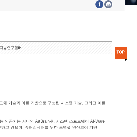
수도권연구본부
기획본부
사업화본부
행정본부
대외협력부
지능연구센터
TOP
도체 기술과 이를 기반으로 구성된 시스템 기술, 그리고 이를
공지능 서버인 ArtBrain-K, 시스템 소프트웨어 AI-Ware
연구하고 있으며, 슈퍼컴퓨터를 위한 초병렬 연산코어 기반