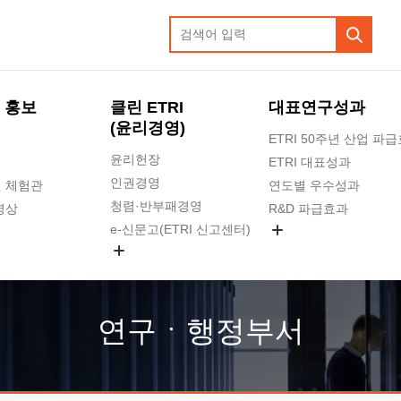
 홍보
클린 ETRI
대표연구성과
(윤리경영)
ETRI 50주년 산업 파
윤리헌장
ETRI 대표성과
인권경영
 체험관
연도별 우수성과
청렴·반부패경영
영상
R&D 파급효과
e-신문고(ETRI 신고센터)
지식공유플랫폼
공익신고
청렴포털 신고
고객의소리
연구ㆍ행정부서
수의계약 현황
부패징계 현황
감사결과공개