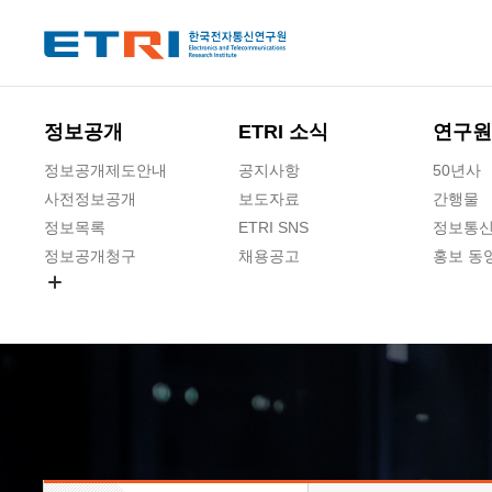
본문 바로가기
주요메뉴 바로가기
하단메뉴 바로가기
정보공개
ETRI 소식
연구원
정보공개제도안내
공지사항
50년사
사전정보공개
보도자료
간행물
정보목록
ETRI SNS
정보통신
정보공개청구
채용공고
홍보 동
경영공시
공공데이터개방
사업실명제