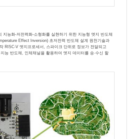
의 지능화-저전력화-소형화를 실현하기 위한 지능형 엣지 반도체
ure Effect Inversion) 초저전력 반도체 설계 원천기술과
작 RISC-V 엣지프로세서, 스파이크 단위로 정보가 전달되고
지능 반도체, 인체채널을 활용하여 엣지 데이터를 송·수신 할