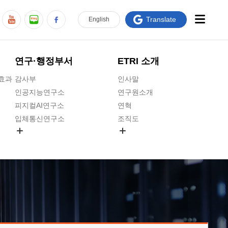
Translate
En
glish
연구·행정부서
ETRI 소개
급효과
감사부
인사말
인공지능연구소
연구원소개
피지컬AI연구소
연혁
입체통신연구소
조직도
공간미디어연구소
기타 공개정보
ADX융합연구소
원규 제·개정 예고
ICT전략연구소
연구원 고객헌장
인공지능안전연구소
ETRI CI
우주항공반도체전략연구단
주요업무연락처
대경권연구본부
찾아오시는길
호남권연구본부