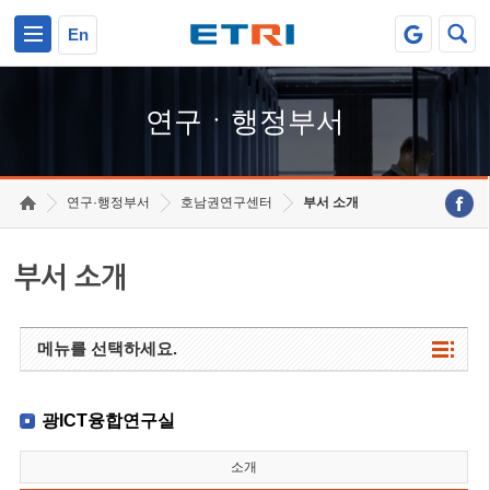
본문 바로가기
주요메뉴 바로가기
하단메뉴 바로가기
En
연구ㆍ행정부서
연구·행정부서
호남권연구센터
부서 소개
부서 소개
메뉴를 선택하세요.
광ICT융합연구실
소개