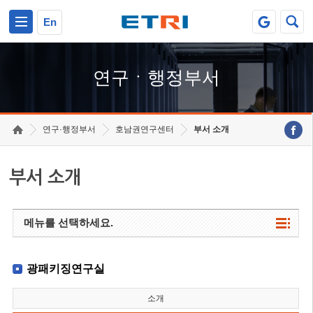
본문 바로가기
주요메뉴 바로가기
하단메뉴 바로가기
En
연구ㆍ행정부서
연구·행정부서
호남권연구센터
부서 소개
부서 소개
메뉴를 선택하세요.
광패키징연구실
소개