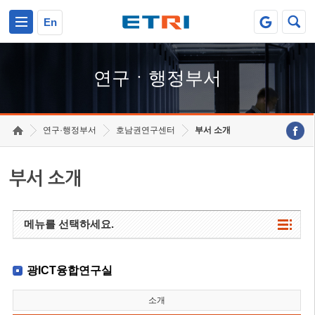
본문 바로가기
주요메뉴 바로가기
하단메뉴 바로가기
En
연구ㆍ행정부서
연구·행정부서
호남권연구센터
부서 소개
부서 소개
메뉴를 선택하세요.
광ICT융합연구실
소개