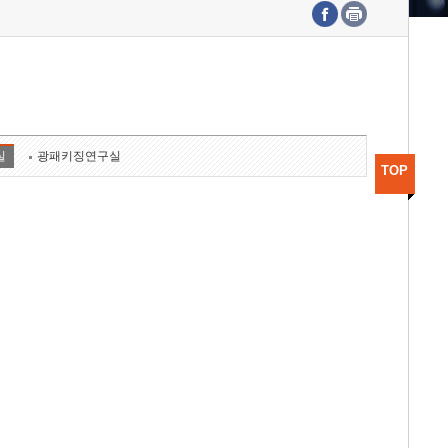
수도권연구본부
기획본부
사업화본부
행정본부
대외협력부
실
광패키징연구실
TOP