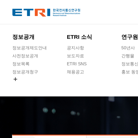
본문 바로가기
주요메뉴 바로가기
하단메뉴 바로가기
정보공개
ETRI 소식
연구원
정보공개제도안내
공지사항
50년사
사전정보공개
보도자료
간행물
정보목록
ETRI SNS
정보통신
정보공개청구
채용공고
홍보 동
경영공시
공공데이터개방
사업실명제