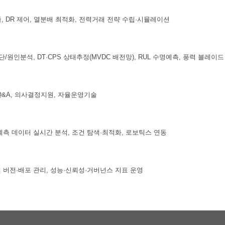
, DR 제어, 열분배 최적화, 전력거래 전략 수립·시뮬레이션
단/원인분석, DT·CPS 상태추정(MVDC 배전망), RUL 수명예측, 풍력 블레이
Q&A, 의사결정지원, 자율운영기술
계측 데이터 실시간 분석, 조건 탐색·최적화, 로보틱스 연동
델 버전·배포 관리, 성능·신뢰성·거버넌스 지표 운영