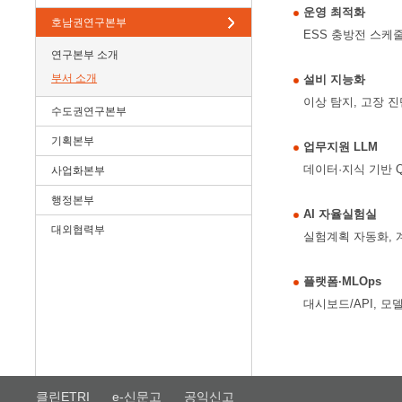
운영 최적화
호남권연구본부
ESS 충방전 스케줄
연구본부 소개
부서 소개
설비 지능화
이상 탐지, 고장 진
수도권연구본부
기획본부
업무지원 LLM
데이터·지식 기반 
사업화본부
행정본부
AI 자율실험실
대외협력부
실험계획 자동화, 
플랫폼·MLOps
대시보드/API, 모
클린ETRI
e-신문고
공익신고