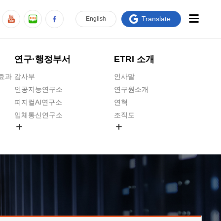
Translate
En
glish
연구·행정부서
ETRI 소개
급효과
감사부
인사말
인공지능연구소
연구원소개
피지컬AI연구소
연혁
입체통신연구소
조직도
공간미디어연구소
기타 공개정보
ADX융합연구소
원규 제·개정 예고
ICT전략연구소
연구원 고객헌장
인공지능안전연구소
ETRI CI
우주항공반도체전략연구단
주요업무연락처
대경권연구본부
찾아오시는길
호남권연구본부