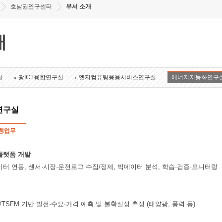
호남권연구센터
부서 소개
개
실
광ICT융합연구실
엣지컴퓨팅응용서비스연구실
에너지지능화연구
연구실
행업무
플랫폼 개발
이터 연동, 센서·시장·운전로그 수집/정제, 빅데이터 분석, 학습·검증·모니터링
rmer/TSFM 기반 발전·수요·가격 예측 및 불확실성 추정 (태양광, 풍력 등)