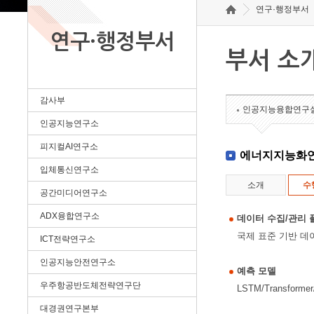
연구·행정부서
연구·행정부서
부서 소
감사부
인공지능융합연구
인공지능연구소
피지컬AI연구소
에너지지능화
입체통신연구소
소개
수
공간미디어연구소
ADX융합연구소
데이터 수집/관리 
국제 표준 기반 데
ICT전략연구소
인공지능안전연구소
예측 모델
우주항공반도체전략연구단
LSTM/Transfo
대경권연구본부