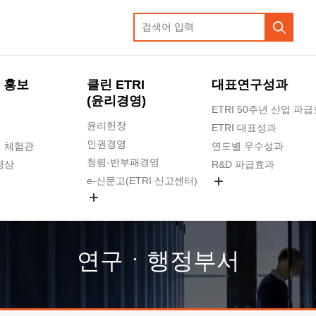
 홍보
클린 ETRI
대표연구성과
(윤리경영)
ETRI 50주년 산업 파
윤리헌장
ETRI 대표성과
인권경영
 체험관
연도별 우수성과
청렴·반부패경영
영상
R&D 파급효과
e-신문고(ETRI 신고센터)
지식공유플랫폼
공익신고
청렴포털 신고
고객의소리
연구ㆍ행정부서
수의계약 현황
부패징계 현황
감사결과공개