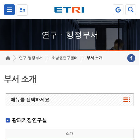
본문 바로가기
주요메뉴 바로가기
하단메뉴 바로가기
En
연구ㆍ행정부서
연구·행정부서
호남권연구센터
부서 소개
부서 소개
메뉴를 선택하세요.
광패키징연구실
소개