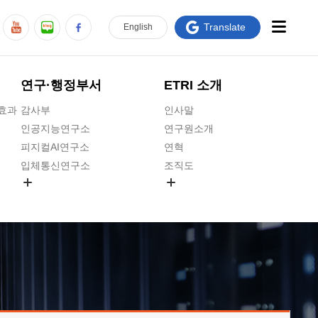
Translate
En
glish
연구·행정부서
ETRI 소개
급효과
감사부
인사말
인공지능연구소
연구원소개
피지컬AI연구소
연혁
입체통신연구소
조직도
공간미디어연구소
기타 공개정보
ADX융합연구소
원규 제·개정 예고
ICT전략연구소
연구원 고객헌장
인공지능안전연구소
ETRI CI
우주항공반도체전략연구단
주요업무연락처
대경권연구본부
찾아오시는길
호남권연구본부