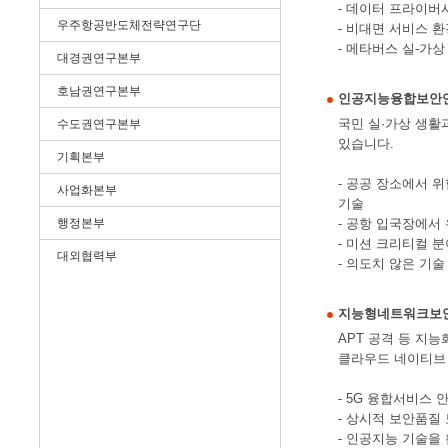
- 데이터 프라이버
우주항공반도체전략연구단
- 비대면 서비스 
- 메타버스 실-가
대경권연구본부
호남권연구본부
인공지능융합보안
국민 실·가상 생활
수도권연구본부
있습니다.
기획본부
- 공공 장소에서 
사업화본부
기술
행정본부
- 공항 입국장에서
- 미션 크리티컬 
대외협력부
- 의도치 않은 기
지능형네트워크보
APT 공격 등 지
클라우드 네이티브 
- 5G 융합서비스
- 상시적 보안품질
- 인공지능 기술을 