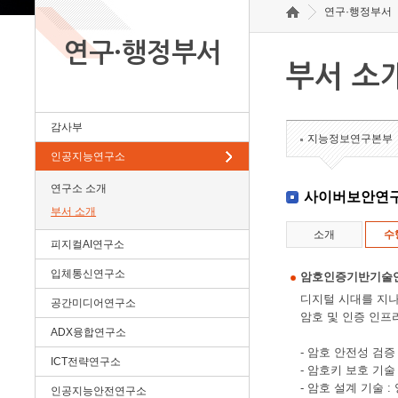
연구·행정부서
연구·행정부서
부서 소
감사부
지능정보연구본부
인공지능연구소
연구소 소개
사이버보안연
부서 소개
소개
수
피지컬AI연구소
입체통신연구소
암호인증기반기술
디지털 시대를 지나
공간미디어연구소
암호 및 인증 인프
ADX융합연구소
- 암호 안전성 검
ICT전략연구소
- 암호키 보호 기술
- 암호 설계 기술
인공지능안전연구소