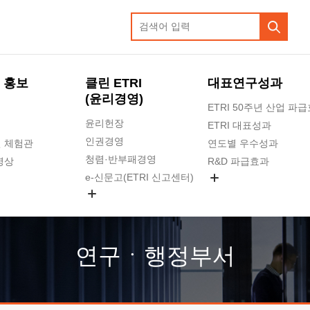
 홍보
클린 ETRI
대표연구성과
(윤리경영)
ETRI 50주년 산업 파
윤리헌장
ETRI 대표성과
인권경영
 체험관
연도별 우수성과
청렴·반부패경영
영상
R&D 파급효과
e-신문고(ETRI 신고센터)
지식공유플랫폼
공익신고
청렴포털 신고
고객의소리
연구ㆍ행정부서
수의계약 현황
부패징계 현황
감사결과공개