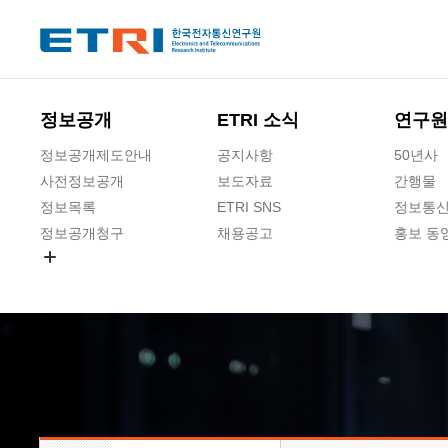
본문 바로가기
주요메뉴 바로가기
하단메뉴 바로가기
정보공개
ETRI 소식
연구원
정보공개제도안내
공지사항
50년사
사전정보공개
보도자료
간행물
정보목록
ETRI SNS
정보통신
정보공개청구
채용공고
홍보 동
경영공시
공공데이터개방
사업실명제