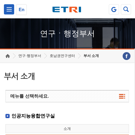
본문 바로가기
주요메뉴 바로가기
하단메뉴 바로가기
En
연구ㆍ행정부서
연구·행정부서
호남권연구센터
부서 소개
부서 소개
메뉴를 선택하세요.
인공지능융합연구실
소개