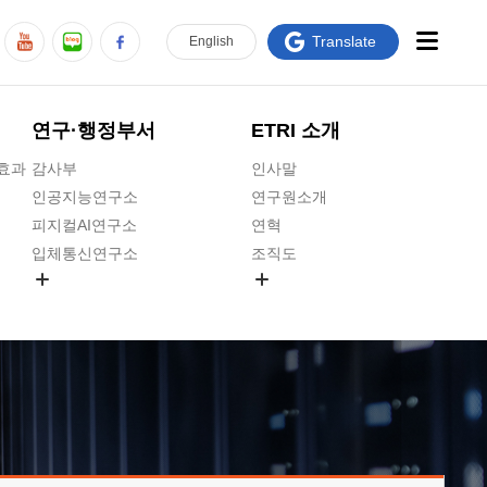
Translate
En
glish
연구·행정부서
ETRI 소개
급효과
감사부
인사말
인공지능연구소
연구원소개
피지컬AI연구소
연혁
입체통신연구소
조직도
공간미디어연구소
기타 공개정보
ADX융합연구소
원규 제·개정 예고
ICT전략연구소
연구원 고객헌장
인공지능안전연구소
ETRI CI
우주항공반도체전략연구단
주요업무연락처
대경권연구본부
찾아오시는길
호남권연구본부