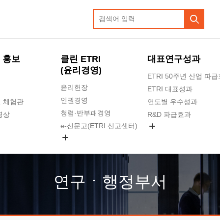
 홍보
클린 ETRI
대표연구성과
(윤리경영)
ETRI 50주년 산업 파
윤리헌장
ETRI 대표성과
인권경영
 체험관
연도별 우수성과
청렴·반부패경영
영상
R&D 파급효과
e-신문고(ETRI 신고센터)
지식공유플랫폼
공익신고
청렴포털 신고
고객의소리
연구ㆍ행정부서
수의계약 현황
부패징계 현황
감사결과공개