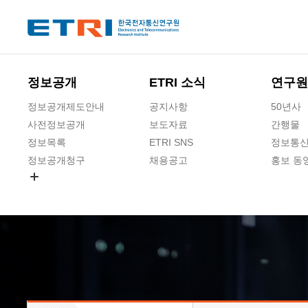
본문 바로가기
주요메뉴 바로가기
하단메뉴 바로가기
정보공개
ETRI 소식
연구원
정보공개제도안내
공지사항
50년사
사전정보공개
보도자료
간행물
정보목록
ETRI SNS
정보통신
정보공개청구
채용공고
홍보 동
경영공시
공공데이터개방
사업실명제