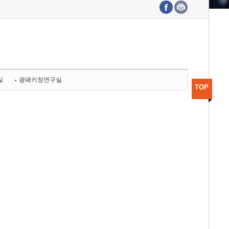
수도권연구본부
기획본부
사업화본부
행정본부
대외협력부
실
광패키징연구실
TOP