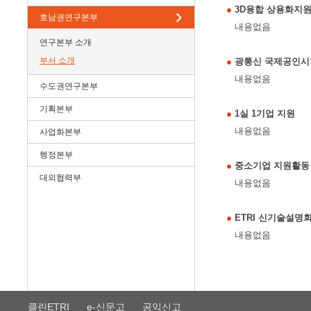
3D융합 상용화지
호남권연구본부
내용없음
연구본부 소개
부서 소개
광통신 국제공인시
내용없음
수도권연구본부
기획본부
1실 1기업 지원
내용없음
사업화본부
행정본부
중소기업 지원활동
대외협력부
내용없음
ETRI 신기술설명
내용없음
클린ETRI
e-신문고
공익신고