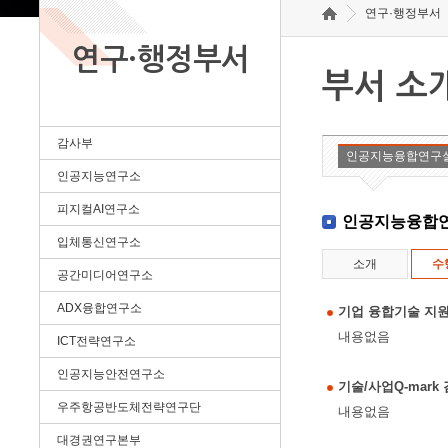
연구·행정부서
연구·행정부서
부서 소
감사부
인공지능융합연구
인공지능연구소
피지컬AI연구소
인공지능융합
입체통신연구소
소개
수
공간미디어연구소
ADX융합연구소
기업 융합기술 지원
내용없음
ICT전략연구소
인공지능안전연구소
기술/사업Q-mar
우주항공반도체전략연구단
내용없음
대경권연구본부