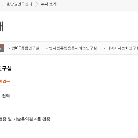
호남권연구센터
부서 소개
개
실
광ICT융합연구실
엣지컴퓨팅응용서비스연구실
에너지지능화연구
연구실
행업무
 협력
k 검증 및 기술용역결과물 검증