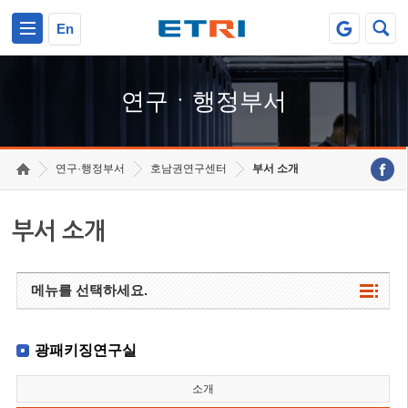
본문 바로가기
주요메뉴 바로가기
하단메뉴 바로가기
En
연구ㆍ행정부서
연구·행정부서
호남권연구센터
부서 소개
부서 소개
메뉴를 선택하세요.
광패키징연구실
소개