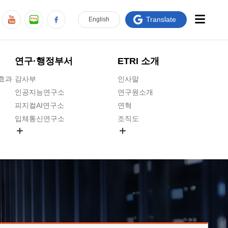
Translate
En
glish
연구·행정부서
ETRI 소개
급효과
감사부
인사말
인공지능연구소
연구원소개
피지컬AI연구소
연혁
입체통신연구소
조직도
공간미디어연구소
기타 공개정보
ADX융합연구소
원규 제·개정 예고
ICT전략연구소
연구원 고객헌장
인공지능안전연구소
ETRI CI
우주항공반도체전략연구단
주요업무연락처
대경권연구본부
찾아오시는길
호남권연구본부