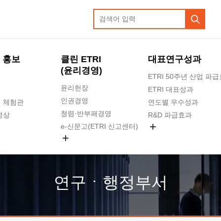
 홍보
클린 ETRI
대표연구성과
(윤리경영)
ETRI 50주년 산업 파
윤리헌장
ETRI 대표성과
인권경영
 체험관
연도별 우수성과
청렴·반부패경영
영상
R&D 파급효과
e-신문고(ETRI 신고센터)
지식공유플랫폼
공익신고
청렴포털 신고
고객의소리
연구ㆍ행정부서
수의계약 현황
부패징계 현황
감사결과공개