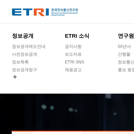
본문 바로가기
주요메뉴 바로가기
하단메뉴 바로가기
정보공개
ETRI 소식
연구원
정보공개제도안내
공지사항
50년사
사전정보공개
보도자료
간행물
정보목록
ETRI SNS
정보통신
정보공개청구
채용공고
홍보 동
경영공시
공공데이터개방
사업실명제