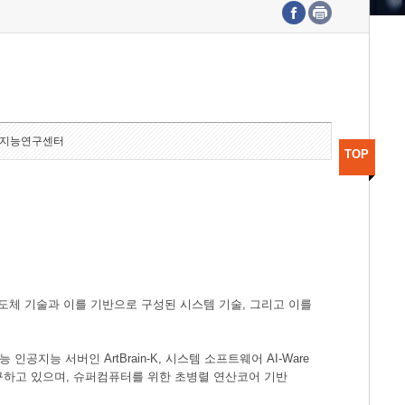
수도권연구본부
기획본부
사업화본부
행정본부
대외협력부
지능연구센터
TOP
도체 기술과 이를 기반으로 구성된 시스템 기술, 그리고 이를
공지능 서버인 ArtBrain-K, 시스템 소프트웨어 AI-Ware
연구하고 있으며, 슈퍼컴퓨터를 위한 초병렬 연산코어 기반