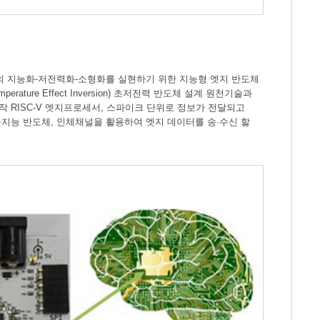
의 지능화-저전력화-소형화를 실현하기 위한 지능형 엣지 반도체
ure Effect Inversion) 초저전력 반도체 설계 원천기술과
작 RISC-V 엣지프로세서, 스파이크 단위로 정보가 전달되고
지능 반도체, 인체채널을 활용하여 엣지 데이터를 송·수신 할