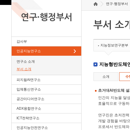
연구·행정부서
연구·행정부서
부서 소
감사부
지능정보연구본부
인공지능연구소
연구소 소개
지능형반도체
부서 소개
소개
수
피지컬AI연구소
입체통신연구소
초거대AI반도체 
인간의 지능을 달성
공간미디어연구소
효율적으로 구동하
ADX융합연구소
연구진은 초저전력 시
ICT전략연구소
개발 경험을 바탕으
프로세서 반도체와 차
인공지능안전연구소