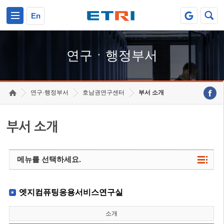
본문 바로가기
주요메뉴 바로가기
하단메뉴 바로가기
En
연구ㆍ행정부서
연구·행정부서
호남권연구센터
부서 소개
부서 소개
메뉴를 선택하세요.
엣지컴퓨팅응용서비스연구실
소개