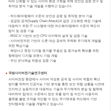
따라 신뢰할 수 있는 사이버 환경 구현을 위해 보안성 검증 연구 및
취약성 분석 기술 개발을 수행하고 있습니다.
- 하드웨어/펌웨어 수준의 보안성 검증 및 취약점 분석 기술
- 공급망 공격(Supply Chain Attack)과 같은 고도화된 해킹 기술에
대응하기 위한 IT 시스템에 대한 하드웨어/펌웨어 수준의 백도어
탐지 및 검증 기술
- RISC-V 기반의 보안 CPU 아키텍쳐 설계 및 검증 기술
- 사이버전자전 기반의 드론 대상 공세적 무력화 무기체계 개발을
위한 핵심기술
- 해양사고 현장 디지털 증거물 무결성 및 증거능력 확보를 위한
항해장비 디지털 포렌식 기법 개발
- 무선 은닉채널 위험성 검증 기술
국방사이버전기술연구센터
사이버전장 환경에서 사이버 악성봇 공격 및 사이버 위협의 확산
방지를 위하여 인공지능 기반 분석을 통한 보안 위협 상황을 사전에
인지하고 능동적으로 대응하는 기술과 무기체계의 분실 및 탈취에
대비하여 칩/보드 수준에서 정보 유출 방지 및 비인가 사용자의
플랫폼 불법 조작을 차단할 수 있는 무기체계용 하드웨어 기반
안티탬퍼링 기술을 개발하고 있습니다.