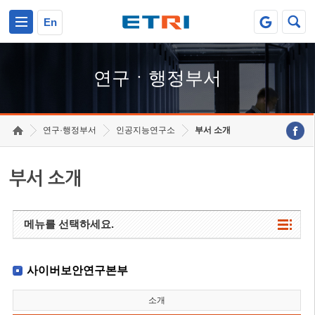
본문 바로가기
주요메뉴 바로가기
하단메뉴 바로가기
En
연구ㆍ행정부서
연구·행정부서
인공지능연구소
부서 소개
부서 소개
메뉴를 선택하세요.
사이버보안연구본부
소개