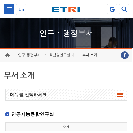
본문 바로가기
주요메뉴 바로가기
하단메뉴 바로가기
En
연구ㆍ행정부서
연구·행정부서
호남권연구센터
부서 소개
부서 소개
메뉴를 선택하세요.
인공지능융합연구실
소개