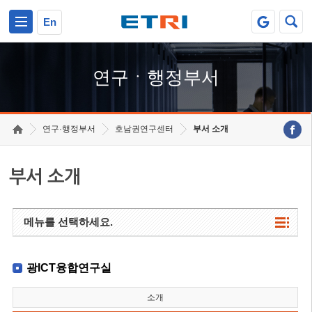
본문 바로가기
주요메뉴 바로가기
하단메뉴 바로가기
En
연구ㆍ행정부서
연구·행정부서
호남권연구센터
부서 소개
부서 소개
메뉴를 선택하세요.
광ICT융합연구실
소개