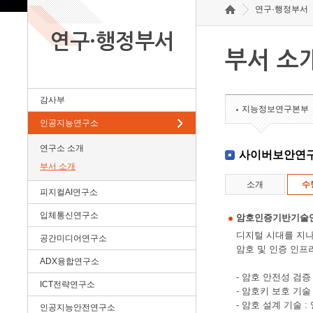
연구·행정부서
연구·행정부서
부서 소
감사부
지능정보연구본부
인공지능연구소
연구소 소개
사이버보안연
부서 소개
소개
수
피지컬AI연구소
입체통신연구소
암호인증기반기술
디지털 시대를 지나
공간미디어연구소
암호 및 인증 인프
ADX융합연구소
- 암호 안전성 검
ICT전략연구소
- 암호키 보호 기술
- 암호 설계 기술
인공지능안전연구소