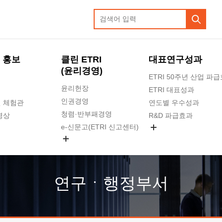
 홍보
클린 ETRI
대표연구성과
(윤리경영)
ETRI 50주년 산업 파
윤리헌장
ETRI 대표성과
인권경영
 체험관
연도별 우수성과
청렴·반부패경영
영상
R&D 파급효과
e-신문고(ETRI 신고센터)
지식공유플랫폼
공익신고
청렴포털 신고
고객의소리
연구ㆍ행정부서
수의계약 현황
부패징계 현황
감사결과공개