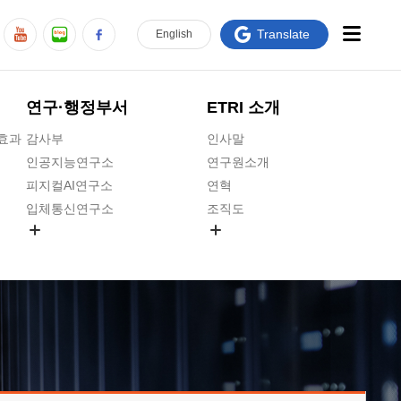
Translate
En
glish
연구·행정부서
ETRI 소개
급효과
감사부
인사말
인공지능연구소
연구원소개
피지컬AI연구소
연혁
입체통신연구소
조직도
공간미디어연구소
기타 공개정보
ADX융합연구소
원규 제·개정 예고
ICT전략연구소
연구원 고객헌장
인공지능안전연구소
ETRI CI
우주항공반도체전략연구단
주요업무연락처
대경권연구본부
찾아오시는길
호남권연구본부