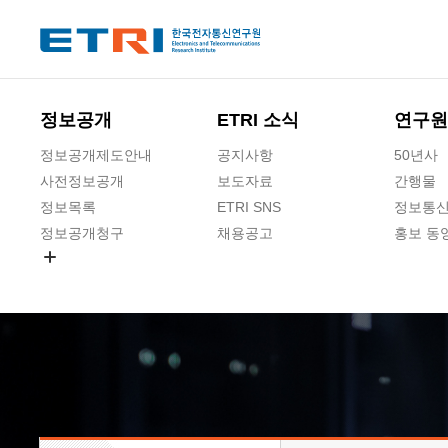
본문 바로가기
주요메뉴 바로가기
하단메뉴 바로가기
정보공개
ETRI 소식
연구원
정보공개제도안내
공지사항
50년사
사전정보공개
보도자료
간행물
정보목록
ETRI SNS
정보통신
정보공개청구
채용공고
홍보 동
경영공시
공공데이터개방
사업실명제