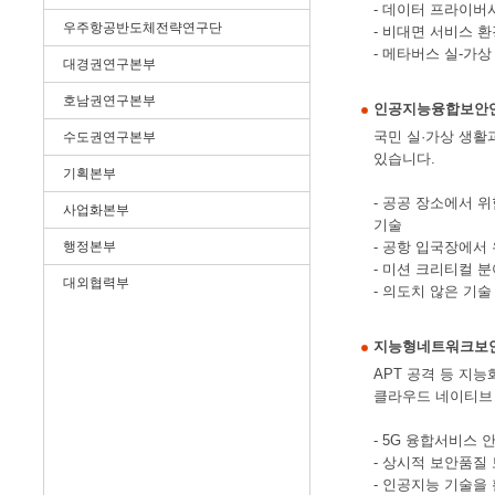
- 데이터 프라이버
우주항공반도체전략연구단
- 비대면 서비스 
- 메타버스 실-가
대경권연구본부
호남권연구본부
인공지능융합보안
국민 실·가상 생활
수도권연구본부
있습니다.
기획본부
- 공공 장소에서 
사업화본부
기술
행정본부
- 공항 입국장에서
- 미션 크리티컬 
대외협력부
- 의도치 않은 기
지능형네트워크보
APT 공격 등 지
클라우드 네이티브 
- 5G 융합서비스
- 상시적 보안품질
- 인공지능 기술을 