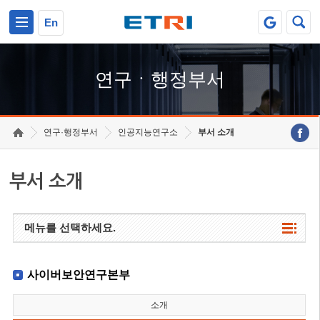
본문 바로가기
주요메뉴 바로가기
하단메뉴 바로가기
En
연구ㆍ행정부서
연구·행정부서
인공지능연구소
부서 소개
부서 소개
메뉴를 선택하세요.
사이버보안연구본부
소개