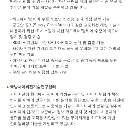
따라 신뢰할 수 있는 사이버 환경 구현을 위해 보안성 검증 연구 및
취약성 분석 기술 개발을 수행하고 있습니다.
- 하드웨어/펌웨어 수준의 보안성 검증 및 취약점 분석 기술
- 공급망 공격(Supply Chain Attack)과 같은 고도화된 해킹 기술에
대응하기 위한 IT 시스템에 대한 하드웨어/펌웨어 수준의 백도어
탐지 및 검증 기술
- RISC-V 기반의 보안 CPU 아키텍쳐 설계 및 검증 기술
- 사이버전자전 기반의 드론 대상 공세적 무력화 무기체계 개발을
위한 핵심기술
- 해양사고 현장 디지털 증거물 무결성 및 증거능력 확보를 위한
항해장비 디지털 포렌식 기법 개발
- 무선 은닉채널 위험성 검증 기술
국방사이버전기술연구센터
사이버전장 환경에서 사이버 악성봇 공격 및 사이버 위협의 확산
방지를 위하여 인공지능 기반 분석을 통한 보안 위협 상황을 사전에
인지하고 능동적으로 대응하는 기술과 무기체계의 분실 및 탈취에
대비하여 칩/보드 수준에서 정보 유출 방지 및 비인가 사용자의
플랫폼 불법 조작을 차단할 수 있는 무기체계용 하드웨어 기반
안티탬퍼링 기술을 개발하고 있습니다.