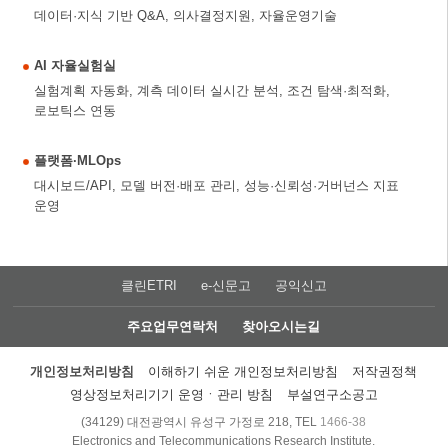
데이터·지식 기반 Q&A, 의사결정지원, 자율운영기술
AI 자율실험실
실험계획 자동화, 계측 데이터 실시간 분석, 조건 탐색·최적화,
로보틱스 연동
플랫폼·MLOps
대시보드/API, 모델 버전·배포 관리, 성능·신뢰성·거버넌스 지표
운영
클린ETRI
e-신문고
공익신고
주요업무연락처
찾아오시는길
개인정보처리방침
이해하기 쉬운 개인정보처리방침
저작권정책
영상정보처리기기 운영ㆍ관리 방침
부설연구소공고
(34129) 대전광역시 유성구 가정로 218, TEL
1466-38
Electronics and Telecommunications Research Institute.