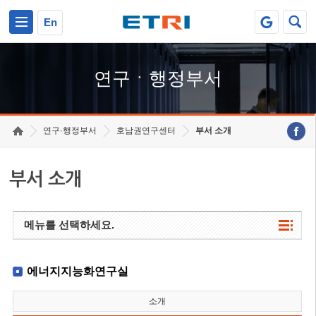
본문 바로가기
주요메뉴 바로가기
하단메뉴 바로가기
En
연구ㆍ행정부서
연구·행정부서
호남권연구센터
부서 소개
부서 소개
메뉴를 선택하세요.
에너지지능화연구실
소개