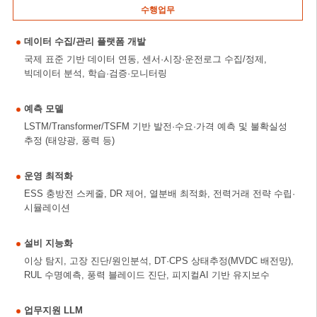
수행업무
데이터 수집/관리 플랫폼 개발
국제 표준 기반 데이터 연동, 센서·시장·운전로그 수집/정제,
빅데이터 분석, 학습·검증·모니터링
예측 모델
LSTM/Transformer/TSFM 기반 발전·수요·가격 예측 및 불확실성
추정 (태양광, 풍력 등)
운영 최적화
ESS 충방전 스케줄, DR 제어, 열분배 최적화, 전력거래 전략 수립·
시뮬레이션
설비 지능화
이상 탐지, 고장 진단/원인분석, DT·CPS 상태추정(MVDC 배전망),
RUL 수명예측, 풍력 블레이드 진단, 피지컬AI 기반 유지보수
업무지원 LLM