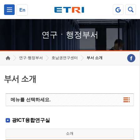
본문 바로가기
주요메뉴 바로가기
하단메뉴 바로가기
En
연구ㆍ행정부서
연구·행정부서
호남권연구센터
부서 소개
부서 소개
메뉴를 선택하세요.
광ICT융합연구실
소개