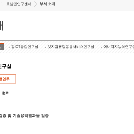
호남권연구센터
부서 소개
개
실
광ICT융합연구실
엣지컴퓨팅응용서비스연구실
에너지지능화연구
연구실
행업무
 협력
k 검증 및 기술용역결과물 검증