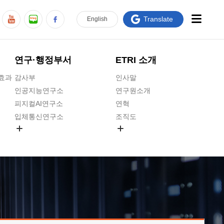
Translate
En
glish
연구·행정부서
ETRI 소개
급효과
감사부
인사말
인공지능연구소
연구원소개
피지컬AI연구소
연혁
입체통신연구소
조직도
공간미디어연구소
기타 공개정보
ADX융합연구소
원규 제·개정 예고
ICT전략연구소
연구원 고객헌장
인공지능안전연구소
ETRI CI
우주항공반도체전략연구단
주요업무연락처
대경권연구본부
찾아오시는길
호남권연구본부