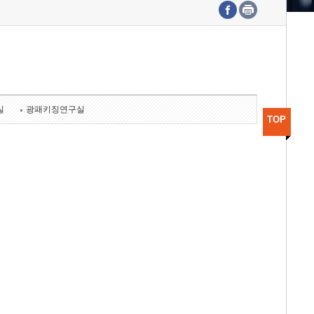
수도권연구본부
기획본부
사업화본부
행정본부
대외협력부
실
광패키징연구실
TOP