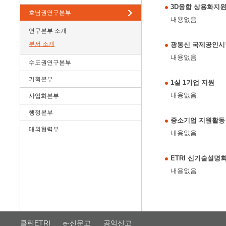
3D융합 상용화지
호남권연구본부
내용없음
연구본부 소개
부서 소개
광통신 국제공인시
내용없음
수도권연구본부
기획본부
1실 1기업 지원
내용없음
사업화본부
행정본부
중소기업 지원활동
대외협력부
내용없음
ETRI 신기술설명
내용없음
클린ETRI
e-신문고
공익신고