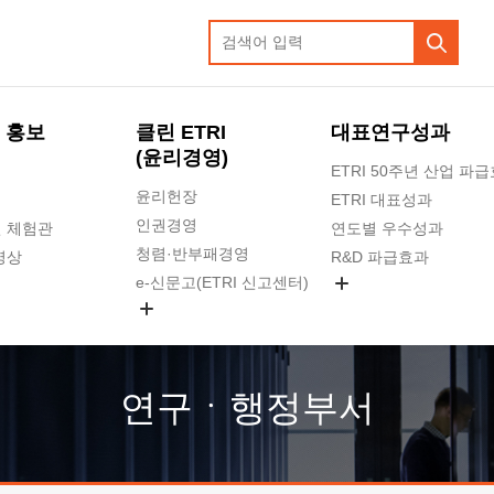
 홍보
클린 ETRI
대표연구성과
(윤리경영)
ETRI 50주년 산업 파
윤리헌장
ETRI 대표성과
인권경영
 체험관
연도별 우수성과
청렴·반부패경영
영상
R&D 파급효과
e-신문고(ETRI 신고센터)
지식공유플랫폼
공익신고
청렴포털 신고
고객의소리
연구ㆍ행정부서
수의계약 현황
부패징계 현황
감사결과공개