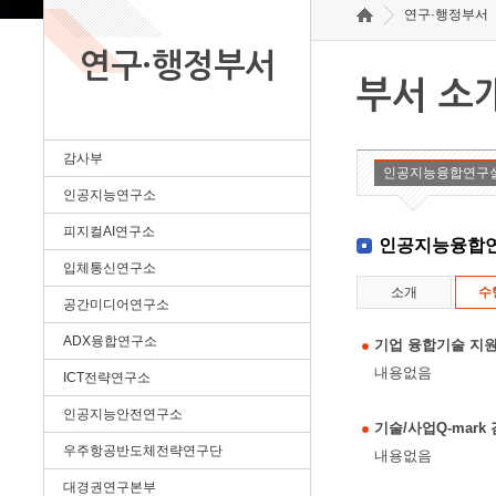
연구·행정부서
연구·행정부서
부서 소
감사부
인공지능융합연구
인공지능연구소
피지컬AI연구소
인공지능융합
입체통신연구소
소개
수
공간미디어연구소
ADX융합연구소
기업 융합기술 지원
내용없음
ICT전략연구소
인공지능안전연구소
기술/사업Q-mar
우주항공반도체전략연구단
내용없음
대경권연구본부