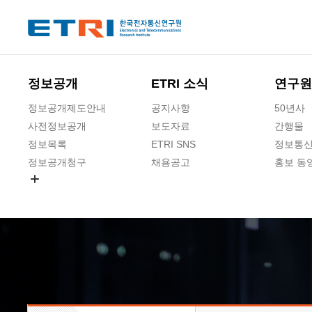
본문 바로가기
주요메뉴 바로가기
하단메뉴 바로가기
정보공개
ETRI 소식
연구원
정보공개제도안내
공지사항
50년사
사전정보공개
보도자료
간행물
정보목록
ETRI SNS
정보통신
정보공개청구
채용공고
홍보 동
경영공시
공공데이터개방
사업실명제