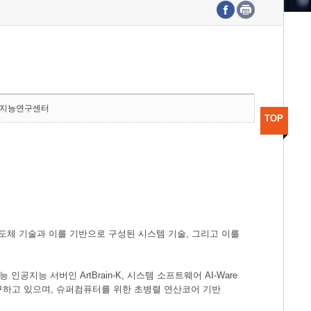
수도권연구본부
기획본부
사업화본부
행정본부
대외협력부
지능연구센터
TOP
도체 기술과 이를 기반으로 구성된 시스템 기술, 그리고 이를
공지능 서버인 ArtBrain-K, 시스템 소프트웨어 AI-Ware
연구하고 있으며, 슈퍼컴퓨터를 위한 초병렬 연산코어 기반