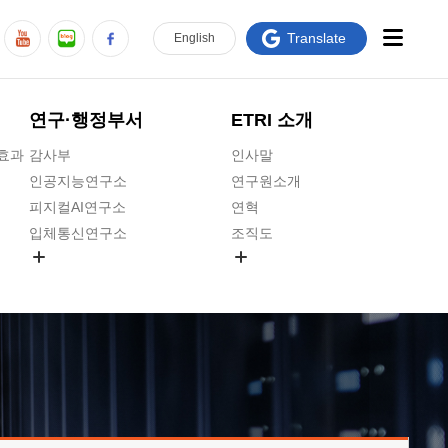
Translate
En
glish
연구·행정부서
ETRI 소개
급효과
감사부
인사말
인공지능연구소
연구원소개
피지컬AI연구소
연혁
입체통신연구소
조직도
공간미디어연구소
기타 공개정보
ADX융합연구소
원규 제·개정 예고
ICT전략연구소
연구원 고객헌장
인공지능안전연구소
ETRI CI
우주항공반도체전략연구단
주요업무연락처
대경권연구본부
찾아오시는길
호남권연구본부