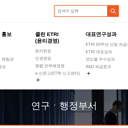
 홍보
클린 ETRI
대표연구성과
(윤리경영)
ETRI 50주년 산업 파
윤리헌장
ETRI 대표성과
인권경영
 체험관
연도별 우수성과
청렴·반부패경영
영상
R&D 파급효과
e-신문고(ETRI 신고센터)
지식공유플랫폼
공익신고
청렴포털 신고
고객의소리
연구ㆍ행정부서
수의계약 현황
부패징계 현황
감사결과공개