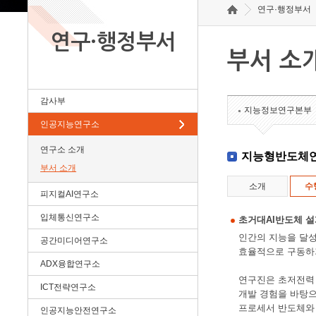
연구·행정부서
연구·행정부서
부서 소
감사부
지능정보연구본부
인공지능연구소
연구소 소개
지능형반도체
부서 소개
소개
수
피지컬AI연구소
입체통신연구소
초거대AI반도체 
인간의 지능을 달성
공간미디어연구소
효율적으로 구동하
ADX융합연구소
연구진은 초저전력 시
ICT전략연구소
개발 경험을 바탕으
프로세서 반도체와 차
인공지능안전연구소