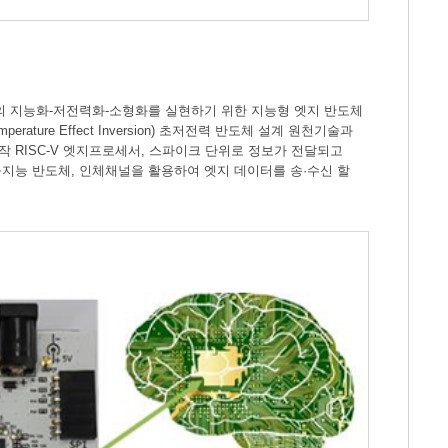
의 지능화-저전력화-소형화를 실현하기 위한 지능형 엣지 반도체
ure Effect Inversion) 초저전력 반도체 설계 원천기술과
작 RISC-V 엣지프로세서, 스파이크 단위로 정보가 전달되고
지능 반도체, 인체채널을 활용하여 엣지 데이터를 송·수신 할