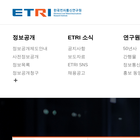
본문 바로가기
주요메뉴 바로가기
하단메뉴 바로가기
정보공개
ETRI 소식
연구원
정보공개제도안내
공지사항
50년사
사전정보공개
보도자료
간행물
정보목록
ETRI SNS
정보통신
정보공개청구
채용공고
홍보 동
경영공시
공공데이터개방
사업실명제