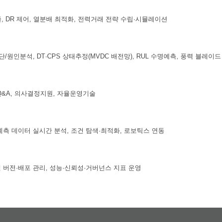
, DR 제어, 열분배 최적화, 전력거래 전략 수립·시뮬레이션
단/원인분석, DT·CPS 상태추정(MVDC 배전망), RUL 수명예측, 풍력 블레이
Q&A, 의사결정지원, 자율운영기술
계측 데이터 실시간 분석, 조건 탐색·최적화, 로보틱스 연동
델 버전·배포 관리, 성능·신뢰성·거버넌스 지표 운영