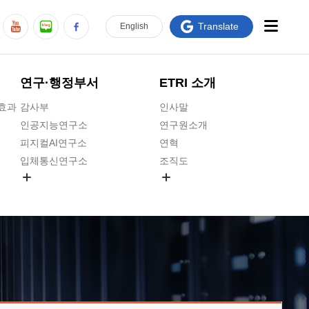
Translate
En
glish
연구·행정부서
ETRI 소개
급효과
감사부
인사말
인공지능연구소
연구원소개
피지컬AI연구소
연혁
입체통신연구소
조직도
공간미디어연구소
기타 공개정보
ADX융합연구소
원규 제·개정 예고
ICT전략연구소
연구원 고객헌장
인공지능안전연구소
ETRI CI
우주항공반도체전략연구단
주요업무연락처
대경권연구본부
찾아오시는길
호남권연구본부