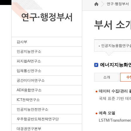
연구·행정부서
연구·행정부서
부서 소
감사부
인공지능융합연구
인공지능연구소
피지컬AI연구소
에너지지능화
입체통신연구소
소개
수
공간미디어연구소
ADX융합연구소
데이터 수집/관리 
국제 표준 기반 데
ICT전략연구소
인공지능안전연구소
예측 모델
우주항공반도체전략연구단
LSTM/Transfo
대경권연구본부