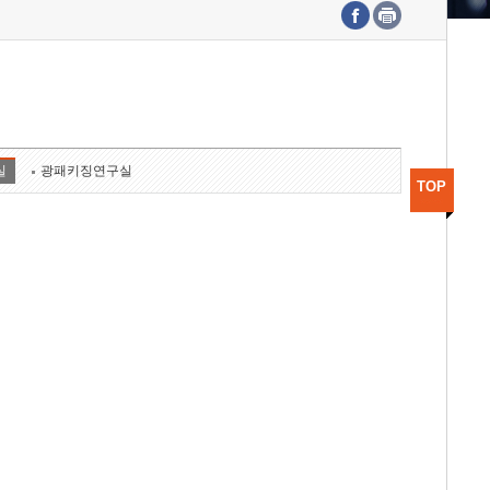
수도권연구본부
기획본부
사업화본부
행정본부
대외협력부
실
광패키징연구실
TOP