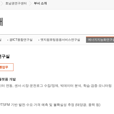
호남권연구센터
부서 소개
개
실
광ICT융합연구실
엣지컴퓨팅응용서비스연구실
에너지지능화연구
연구실
행업무
플랫폼 개발
이터 연동, 센서·시장·운전로그 수집/정제, 빅데이터 분석, 학습·검증·모니터링
rmer/TSFM 기반 발전·수요·가격 예측 및 불확실성 추정 (태양광, 풍력 등)