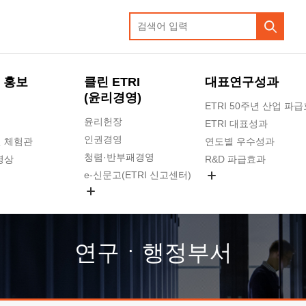
 홍보
클린 ETRI
대표연구성과
(윤리경영)
ETRI 50주년 산업 파
윤리헌장
ETRI 대표성과
인권경영
 체험관
연도별 우수성과
청렴·반부패경영
영상
R&D 파급효과
e-신문고(ETRI 신고센터)
지식공유플랫폼
공익신고
청렴포털 신고
고객의소리
연구ㆍ행정부서
수의계약 현황
부패징계 현황
감사결과공개