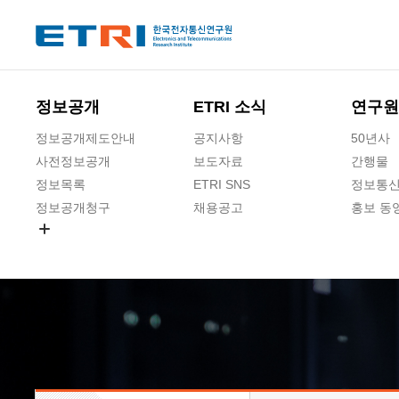
본문 바로가기
주요메뉴 바로가기
하단메뉴 바로가기
정보공개
ETRI 소식
연구원
정보공개제도안내
공지사항
50년사
사전정보공개
보도자료
간행물
정보목록
ETRI SNS
정보통신
정보공개청구
채용공고
홍보 동
경영공시
공공데이터개방
사업실명제