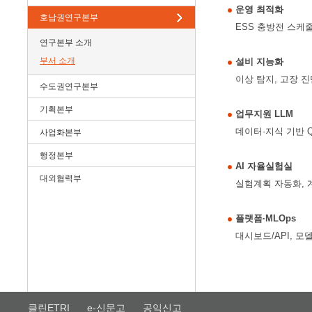
운영 최적화
호남권연구본부
ESS 충방전 스케줄
연구본부 소개
부서 소개
설비 지능화
이상 탐지, 고장 진
수도권연구본부
기획본부
업무지원 LLM
데이터·지식 기반 
사업화본부
행정본부
AI 자율실험실
대외협력부
실험계획 자동화, 
플랫폼·MLOps
대시보드/API, 모
클린ETRI
e-신문고
공익신고