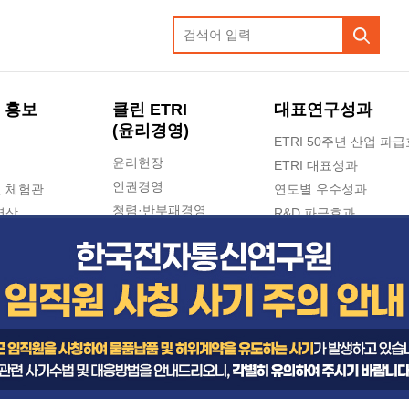
 홍보
클린 ETRI
대표연구성과
(윤리경영)
ETRI 50주년 산업 파
윤리헌장
ETRI 대표성과
인권경영
 체험관
연도별 우수성과
청렴·반부패경영
영상
R&D 파급효과
e-신문고(ETRI 신고센터)
지식공유플랫폼
공익신고
청렴포털 신고
고객의소리
수의계약 현황
부패징계 현황
감사결과공개