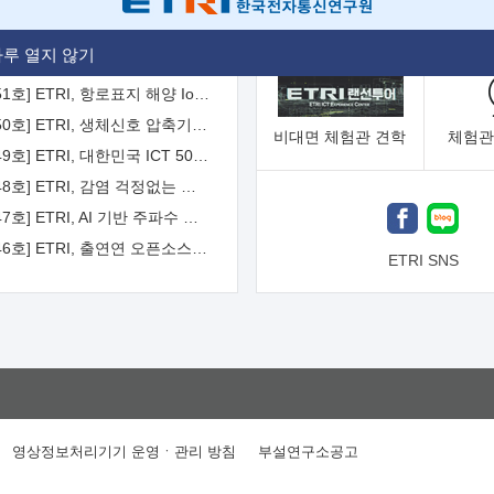
[2026-52호] ETRI, ITU-T 자율주행차 국제표준화 주도한다
루 열지 않기
[2026-51호] ETRI, 항로표지 해양 IoT 무선통신체계 개발 나선다
[2026-50호] ETRI, 생체신호 압축기술 국제표준 채택...의료 AI 시대 연다
비대면
체험관 견학
체험관
[2026-49호] ETRI, 대한민국 ICT 50년 역사를 담은 온라인 50년사 공개
[2026-48호] ETRI, 감염 걱정없는 공중 터치 인터페이스 시대 연다
[2026-47호] ETRI, AI 기반 주파수 예측기술 국제표준 이끌어
[2026-46호] ETRI, 출연연 오픈소스 협의체 '범출연연'으로 확대 운영
ETRI SNS
영상정보처리기기 운영ㆍ관리 방침
부설연구소공고