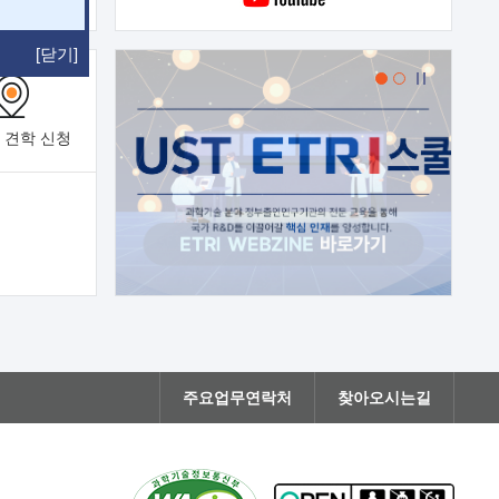
[닫기]
 견학
신청
주요업무연락처
찾아오시는길