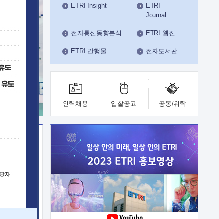
ETRI Insight
ETRI
수도권연구본부
Journal
기획본부
사업화본부
전자통신동향분석
ETRI 웹진
행정본부
ETRI 간행물
전자도서관
대외협력부
인력채용
입찰공고
공동/위탁
이전
업 지원
능 기술
체실험실