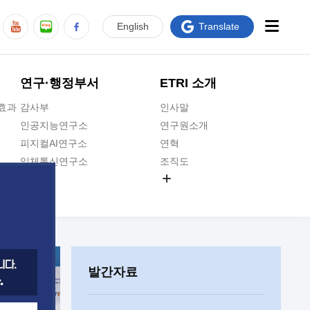
En
glish
Translate
연구·행정부서
ETRI 소개
급효과
감사부
인사말
인공지능연구소
연구원소개
피지컬AI연구소
연혁
입체통신연구소
조직도
공간미디어연구소
기타 공개정보
ADX융합연구소
원규 제·개정 예고
ICT전략연구소
연구원 고객헌장
인공지능안전연구소
ETRI CI
우주항공반도체전략연구단
주요업무연락처
발간자료
대경권연구본부
찾아오시는길
호남권연구본부