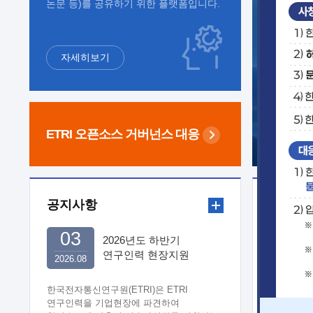
논문 등)를 공유하기 위한 플랫폼입니다.
자세히보기
ETRI 오픈소스
거버넌스 대응
공지사항
보도자
03
2026년도 하반기
연구인력 현장지원
2026.08
희망기업 신청/접수
한국전자통신연구원(ETRI)은 ETRI
연구인력을 기업현장에 파견하여