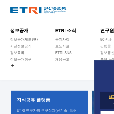
본문 바로가기
주요메뉴 바로가기
정보공개
ETRI 소식
연구원
정보공개제도안내
공지사항
50년사
사전정보공개
보도자료
간행물
정보목록
ETRI SNS
정보통신
정보공개청구
채용공고
홍보 동
경영공시
공공데이터개방
사업실명제
지식공유
플랫폼
ETRI 연구자의 연구성과(신기술, 특허,