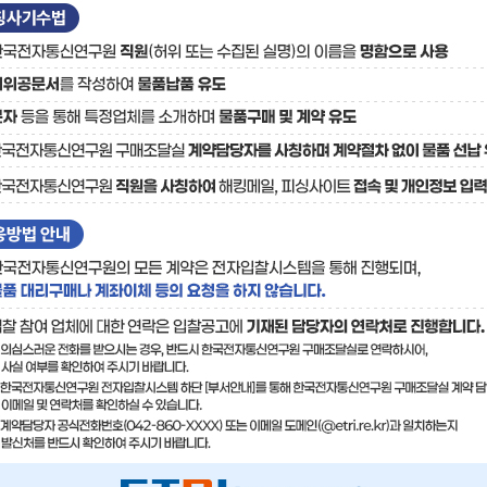
료
기술사업화플랫폼/기술
기술예고
중소기
보유특허
이전가
융합기술연구생산센터
반도