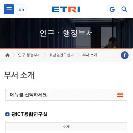
본문 바로가기
주요메뉴 바로가기
하단메뉴 바로가기
En
연구ㆍ행정부서
연구·행정부서
호남권연구센터
부서 소개
부서 소개
메뉴를 선택하세요.
광ICT융합연구실
소개