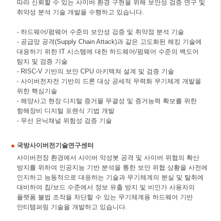
따라 신뢰할 수 있는 사이버 환경 구현을 위해 보안성 검증 연구 및
취약성 분석 기술 개발을 수행하고 있습니다.
- 하드웨어/펌웨어 수준의 보안성 검증 및 취약점 분석 기술
- 공급망 공격(Supply Chain Attack)과 같은 고도화된 해킹 기술에
대응하기 위한 IT 시스템에 대한 하드웨어/펌웨어 수준의 백도어
탐지 및 검증 기술
- RISC-V 기반의 보안 CPU 아키텍쳐 설계 및 검증 기술
- 사이버전자전 기반의 드론 대상 공세적 무력화 무기체계 개발을
위한 핵심기술
- 해양사고 현장 디지털 증거물 무결성 및 증거능력 확보를 위한
항해장비 디지털 포렌식 기법 개발
- 무선 은닉채널 위험성 검증 기술
국방사이버전기술연구센터
사이버전장 환경에서 사이버 악성봇 공격 및 사이버 위협의 확산
방지를 위하여 인공지능 기반 분석을 통한 보안 위협 상황을 사전에
인지하고 능동적으로 대응하는 기술과 무기체계의 분실 및 탈취에
대비하여 칩/보드 수준에서 정보 유출 방지 및 비인가 사용자의
플랫폼 불법 조작을 차단할 수 있는 무기체계용 하드웨어 기반
안티탬퍼링 기술을 개발하고 있습니다.