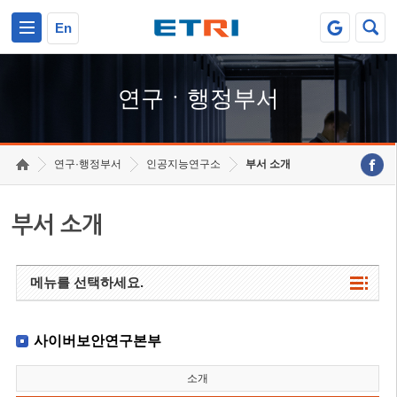
본문 바로가기
주요메뉴 바로가기
하단메뉴 바로가기
En
연구ㆍ행정부서
연구·행정부서
인공지능연구소
부서 소개
부서 소개
메뉴를 선택하세요.
사이버보안연구본부
소개