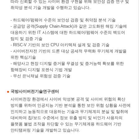
따라 신뢰할 수 있는 사이버 환경 구현을 위해 보안성 검증 연구 및
취약성 분석 기술 개발을 수행하고 있습니다.
- 하드웨어/펌웨어 수준의 보안성 검증 및 취약점 분석 기술
- 공급망 공격(Supply Chain Attack)과 같은 고도화된 해킹 기술에
대응하기 위한 IT 시스템에 대한 하드웨어/펌웨어 수준의 백도어
탐지 및 검증 기술
- RISC-V 기반의 보안 CPU 아키텍쳐 설계 및 검증 기술
- 사이버전자전 기반의 드론 대상 공세적 무력화 무기체계 개발을
위한 핵심기술
- 해양사고 현장 디지털 증거물 무결성 및 증거능력 확보를 위한
항해장비 디지털 포렌식 기법 개발
- 무선 은닉채널 위험성 검증 기술
국방사이버전기술연구센터
사이버전장 환경에서 사이버 악성봇 공격 및 사이버 위협의 확산
방지를 위하여 인공지능 기반 분석을 통한 보안 위협 상황을 사전에
인지하고 능동적으로 대응하는 기술과 무기체계의 분실 및 탈취에
대비하여 칩/보드 수준에서 정보 유출 방지 및 비인가 사용자의
플랫폼 불법 조작을 차단할 수 있는 무기체계용 하드웨어 기반
안티탬퍼링 기술을 개발하고 있습니다.