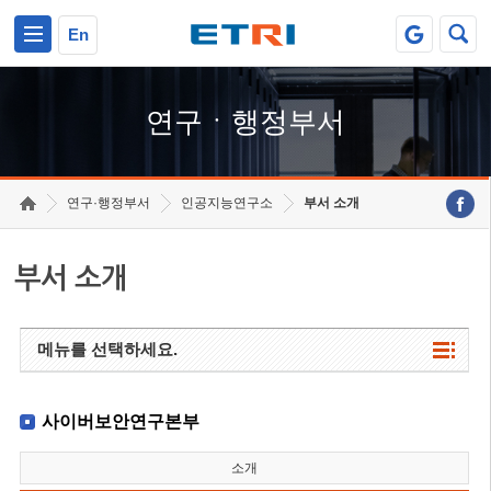
본문 바로가기
주요메뉴 바로가기
하단메뉴 바로가기
En
연구ㆍ행정부서
연구·행정부서
인공지능연구소
부서 소개
부서 소개
메뉴를 선택하세요.
사이버보안연구본부
소개