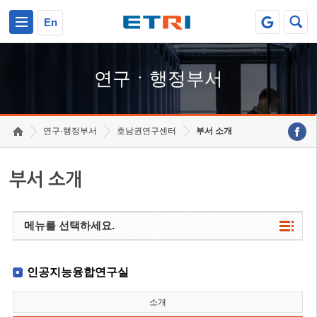
본문 바로가기
주요메뉴 바로가기
하단메뉴 바로가기
En
연구ㆍ행정부서
연구·행정부서
호남권연구센터
부서 소개
부서 소개
메뉴를 선택하세요.
인공지능융합연구실
소개