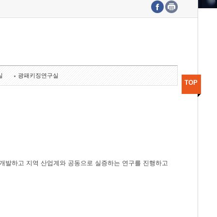
수도권연구본부
기획본부
사업화본부
행정본부
대외협력부
실
광패키징연구실
TOP
개발하고 지역 산업계와 공동으로 실증하는 연구를 진행하고