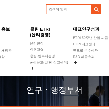
 홍보
클린 ETRI
대표연구성과
(윤리경영)
ETRI 50주년 산업 파
윤리헌장
ETRI 대표성과
인권경영
 체험관
연도별 우수성과
청렴·반부패경영
영상
R&D 파급효과
e-신문고(ETRI 신고센터)
지식공유플랫폼
공익신고
청렴포털 신고
고객의소리
연구ㆍ행정부서
수의계약 현황
부패징계 현황
감사결과공개