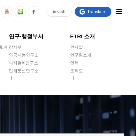
Translate
En
glish
연구·행정부서
ETRI 소개
급효과
감사부
인사말
인공지능연구소
연구원소개
피지컬AI연구소
연혁
입체통신연구소
조직도
공간미디어연구소
기타 공개정보
ADX융합연구소
원규 제·개정 예고
ICT전략연구소
연구원 고객헌장
인공지능안전연구소
ETRI CI
우주항공반도체전략연구단
주요업무연락처
대경권연구본부
찾아오시는길
호남권연구본부