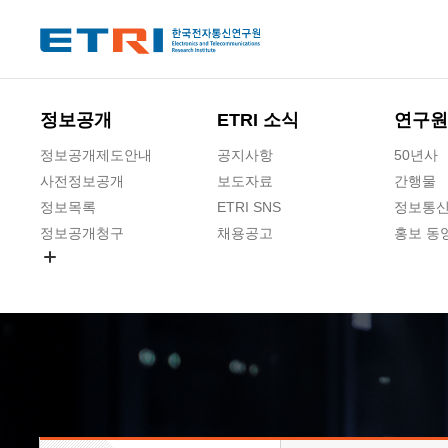
본문 바로가기
주요메뉴 바로가기
하단메뉴 바로가기
정보공개
ETRI 소식
연구원
정보공개제도안내
공지사항
50년사
사전정보공개
보도자료
간행물
정보목록
ETRI SNS
정보통신
정보공개청구
채용공고
홍보 동
경영공시
공공데이터개방
사업실명제