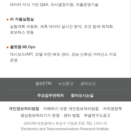
데이터·지식 기반 Q&A, 의사결정지원, 자율운영기술
AI 자율실험실
실험계획 자동화, 계측 데이터 실시간 분석, 조건 탐색·최적화,
로보틱스 연동
플랫폼·MLOps
대시보드/API, 모델 버전·배포 관리, 성능·신뢰성·거버넌스 지표
운영
클린ETRI
e-신문고
공익신고
주요업무연락처
찾아오시는길
개인정보처리방침
이해하기 쉬운 개인정보처리방침
저작권정책
영상정보처리기기 운영ㆍ관리 방침
부설연구소공고
(34129) 대전광역시 유성구 가정로 218, TEL
1466-38
Electronics and Telecommunications Research Institute.