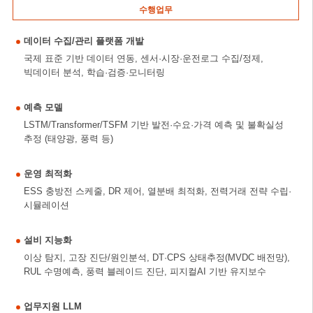
수행업무
데이터 수집/관리 플랫폼 개발
국제 표준 기반 데이터 연동, 센서·시장·운전로그 수집/정제,
빅데이터 분석, 학습·검증·모니터링
예측 모델
LSTM/Transformer/TSFM 기반 발전·수요·가격 예측 및 불확실성
추정 (태양광, 풍력 등)
운영 최적화
ESS 충방전 스케줄, DR 제어, 열분배 최적화, 전력거래 전략 수립·
시뮬레이션
설비 지능화
이상 탐지, 고장 진단/원인분석, DT·CPS 상태추정(MVDC 배전망),
RUL 수명예측, 풍력 블레이드 진단, 피지컬AI 기반 유지보수
업무지원 LLM