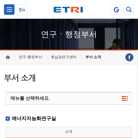
본문 바로가기
주요메뉴 바로가기
하단메뉴 바로가기
En
연구ㆍ행정부서
연구·행정부서
호남권연구센터
부서 소개
부서 소개
메뉴를 선택하세요.
에너지지능화연구실
소개