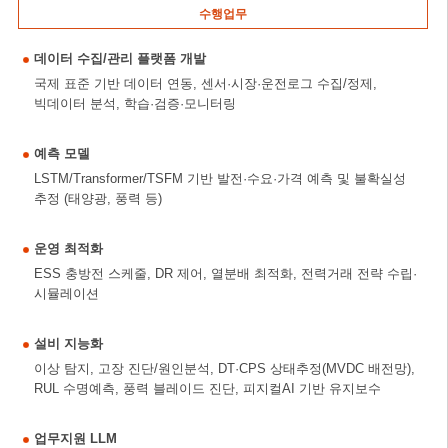
수행업무
데이터 수집/관리 플랫폼 개발
국제 표준 기반 데이터 연동, 센서·시장·운전로그 수집/정제,
빅데이터 분석, 학습·검증·모니터링
예측 모델
LSTM/Transformer/TSFM 기반 발전·수요·가격 예측 및 불확실성
추정 (태양광, 풍력 등)
운영 최적화
ESS 충방전 스케줄, DR 제어, 열분배 최적화, 전력거래 전략 수립·
시뮬레이션
설비 지능화
이상 탐지, 고장 진단/원인분석, DT·CPS 상태추정(MVDC 배전망),
RUL 수명예측, 풍력 블레이드 진단, 피지컬AI 기반 유지보수
업무지원 LLM