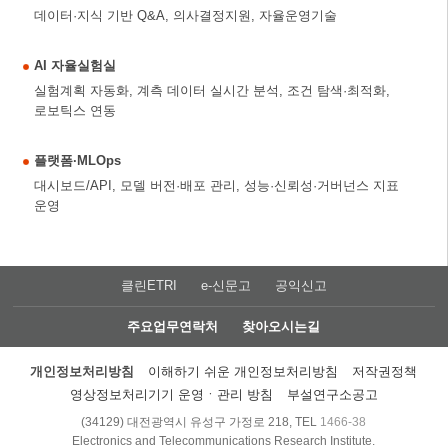
데이터·지식 기반 Q&A, 의사결정지원, 자율운영기술
AI 자율실험실
실험계획 자동화, 계측 데이터 실시간 분석, 조건 탐색·최적화,
로보틱스 연동
플랫폼·MLOps
대시보드/API, 모델 버전·배포 관리, 성능·신뢰성·거버넌스 지표
운영
클린ETRI
e-신문고
공익신고
주요업무연락처
찾아오시는길
개인정보처리방침
이해하기 쉬운 개인정보처리방침
저작권정책
영상정보처리기기 운영ㆍ관리 방침
부설연구소공고
(34129) 대전광역시 유성구 가정로 218, TEL
1466-38
Electronics and Telecommunications Research Institute.