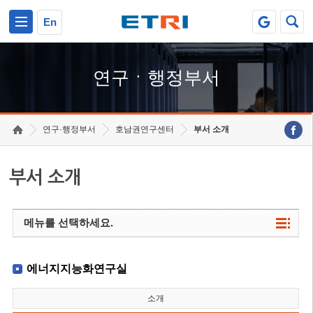
본문 바로가기
주요메뉴 바로가기
하단메뉴 바로가기
En
연구ㆍ행정부서
연구·행정부서
호남권연구센터
부서 소개
부서 소개
메뉴를 선택하세요.
에너지지능화연구실
소개