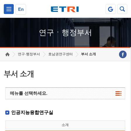
본문 바로가기
주요메뉴 바로가기
하단메뉴 바로가기
En
연구ㆍ행정부서
연구·행정부서
호남권연구센터
부서 소개
부서 소개
메뉴를 선택하세요.
인공지능융합연구실
소개