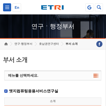
본문 바로가기
주요메뉴 바로가기
하단메뉴 바로가기
En
연구ㆍ행정부서
연구·행정부서
호남권연구센터
부서 소개
부서 소개
메뉴를 선택하세요.
엣지컴퓨팅응용서비스연구실
소개