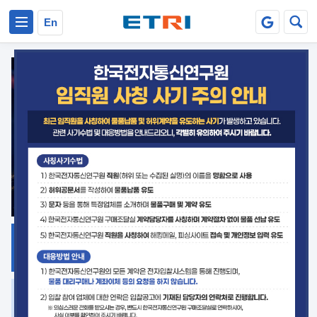
본문 바로가기
주요메뉴 바로가기
En
지식공유
ETRI 오픈소스
플랫폼
거버넌스 대응
발간자료