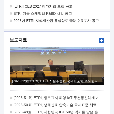
바랍니다.
2026년 8월 한국전자통신연구원장
1. 추진개요

추진목적: ETRI 인력을 기업현장에 파견. 기술지원을
[ETRI] CES 2027 참가기업 모집 공고
실시함으로써 ETRI 개발기술의 사업화를 지원하여
ETRI 기술 스케일업 R&BD 사업 공고
사업화성과를 극대화하고, 지원기업을 강견기업으로 육성하고자
함.
2026년 ETRI 지식재산권 유상양도계약 수요조사 공고
 신청자격: ETRI 협력기업 및 일반 ICT 중소기업*
협력기업: ETRI 창업/연구소기업, 기술이전/출자기업 등 ETRI
개발기술을 사업화하고자 하는 기업
 파견기간: 1년 이상
[최대 3년까지 연속지원 가능]* 연속지원은 지원완료 시점에서
보도자료
당해 지원실적과 차기 지원계획을 평가하여 결정
 기업부담:
연구인력 연봉기준 30 ~ 40%* (1년차) 연봉의 30%, (2 ~ 3년차)
연봉의 40%
 추진일정(1)희망기업 신청/접수(2)희망인력-
희망기업 매칭(3)현장조사/ 선정(심의)(4)협약체결(5)
기업파견8월 3일 ~ 14일
8월 17일 ~ 26일
9월초순
9월 중순
10월 이후* 상기일정은 희망인력-희망기업간 매칭 원활시를
가정한 것으로 상황에 따라 상당기간 일정이 지연될 수 있음. **
(1)희망인력-희망기업간 적합성이 낮다고 판단되거나, (2)
희망인력이 파견의사를 철회할 경우 후속 절차가 진행되지 않을
[2026-52호] ETRI, ITU-T 자율주행차 국제표준화 주도한다
수 있음.2. 현장지원 희망인력 및 상세이력
 희망인력
목록기술분야연구인력번호지원가능 기술반도체/
전자소자A반도체 소자(trasistor/diode) 제작 공정 전자소자 제작
[2026-51호] ETRI, 항로표지 해양 IoT 무선통신체계 개발 나선다
공정(FET / SBD 등 )유기물 반도체 소재 및 소자 설계, 합성 및
제작바이오센서 설계/제작토양/수질/가스 센서 설계/
[2026-50호] ETRI, 생체신호 압축기술 국제표준 채택...의료 AI 시대 연다
제작광소자응용B광 센서 및 응용 시스템시스템 제어 및 데이터
[2026-49호] ETRI, 대한민국 ICT 50년 역사를 담은 온라인 50년사 공개
처리FPGA 제어, VHDL 프로그램 개발Labview, Python, C