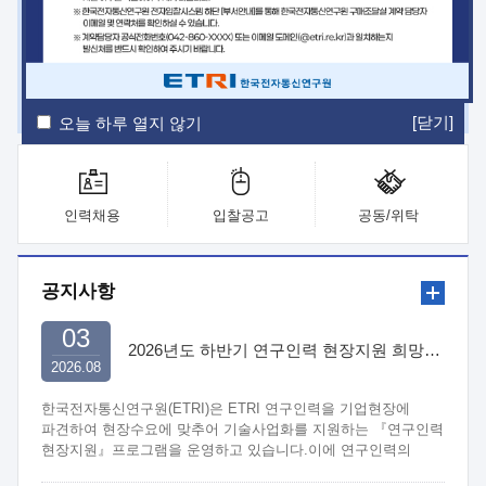
ETRI Insight
ETRI Journal
전자통신동향분석
ETRI 웹진
ETRI 간행물
전자도서관
[닫기]
오늘 하루 열지 않기
인력채용
입찰공고
공동/위탁
공지사항
03
2026년도 하반기 연구인력 현장지원 희망기업 신청/접수
2026.08
한국전자통신연구원(ETRI)은 ETRI 연구인력을 기업현장에
파견하여 현장수요에 맞추어 기술사업화를 지원하는 『연구인력
현장지원』프로그램을 운영하고 있습니다.이에 연구인력의
지원을 희망하는 중소.중견기업에서는 신청하여 주시기