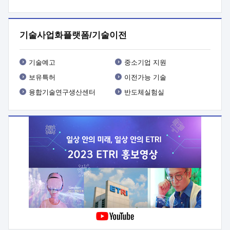
프로그램 개발
 상세이력ㅇ(붙 임1) 대상인력 A 상세이력ㅇ(붙
임2) 대상인력 B 상세이력
3. 신청방법 및 향후일정 등

신청방법: 이메일 (verdi@etri.re.kr)* <별첨양식>을 작성하여
기술사업화플랫폼/기술이전
제출
 문 의 처: ETRI사업화본부 기업성장지원부
기업성장지원전략실ㅇ오경석 책임 연구원 (T. 042-860-5076,
verdi@etri.re.kr)
 제출양식
ㅇ(별첨양식) ETRI연구인력
기술예고
중소기업 지원
현장지원 신청서 (기업)
보유특허
이전가능 기술
융합기술연구생산센터
반도체실험실