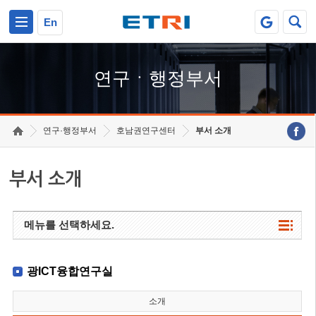
본문 바로가기
주요메뉴 바로가기
하단메뉴 바로가기
En
연구ㆍ행정부서
연구·행정부서
호남권연구센터
부서 소개
부서 소개
메뉴를 선택하세요.
광ICT융합연구실
소개