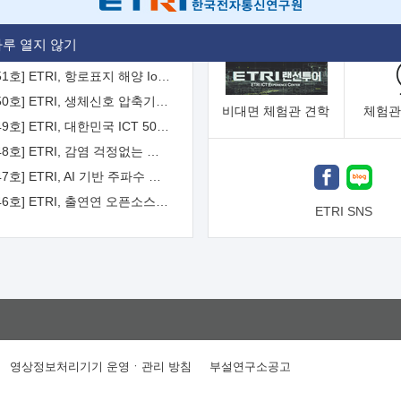
[2026-52호] ETRI, ITU-T 자율주행차 국제표준화 주도한다
루 열지 않기
[2026-51호] ETRI, 항로표지 해양 IoT 무선통신체계 개발 나선다
[2026-50호] ETRI, 생체신호 압축기술 국제표준 채택...의료 AI 시대 연다
비대면
체험관 견학
체험관
[2026-49호] ETRI, 대한민국 ICT 50년 역사를 담은 온라인 50년사 공개
[2026-48호] ETRI, 감염 걱정없는 공중 터치 인터페이스 시대 연다
[2026-47호] ETRI, AI 기반 주파수 예측기술 국제표준 이끌어
[2026-46호] ETRI, 출연연 오픈소스 협의체 '범출연연'으로 확대 운영
ETRI SNS
영상정보처리기기 운영ㆍ관리 방침
부설연구소공고