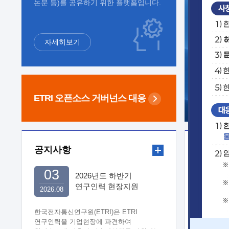
논문 등)를 공유하기 위한 플랫폼입니다.
자세히보기
ETRI 오픈소스
거버넌스 대응
공지사항
보도자
03
2026년도 하반기
연구인력 현장지원
2026.08
희망기업 신청/접수
한국전자통신연구원(ETRI)은 ETRI
연구인력을 기업현장에 파견하여