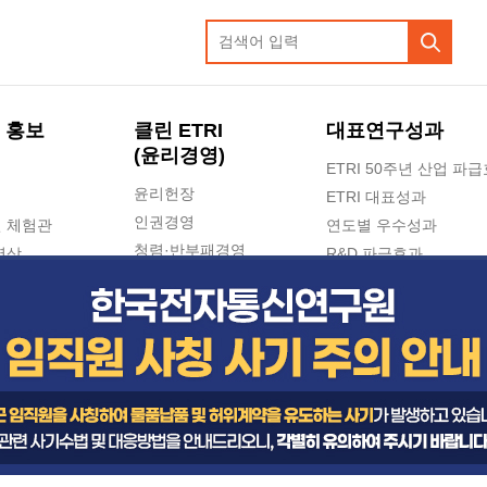
 홍보
클린 ETRI
대표연구성과
(윤리경영)
ETRI 50주년 산업 파
윤리헌장
ETRI 대표성과
인권경영
 체험관
연도별 우수성과
청렴·반부패경영
영상
R&D 파급효과
e-신문고(ETRI 신고센터)
지식공유플랫폼
공익신고
청렴포털 신고
고객의소리
수의계약 현황
부패징계 현황
감사결과공개