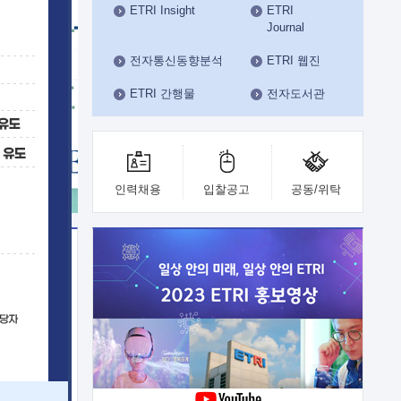
ETRI Insight
ETRI
수도권연구본부
Journal
기획본부
사업화본부
전자통신동향분석
ETRI 웹진
행정본부
ETRI 간행물
전자도서관
대외협력부
인력채용
입찰공고
공동/위탁
이전
업 지원
능 기술
체실험실