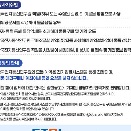
료
기술사업화플랫폼/기술
기술예고
중소기
보유특허
이전가
융합기술연구생산센터
반도