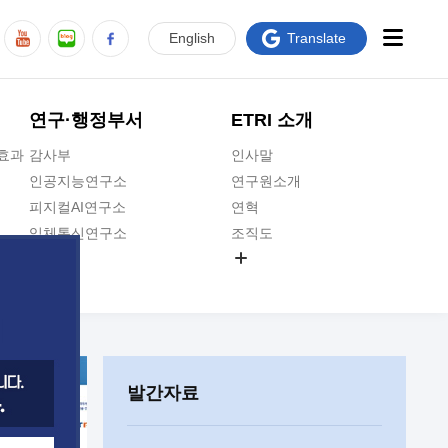
En
glish
Translate
연구·행정부서
ETRI 소개
급효과
감사부
인사말
인공지능연구소
연구원소개
피지컬AI연구소
연혁
입체통신연구소
조직도
공간미디어연구소
기타 공개정보
ADX융합연구소
원규 제·개정 예고
ICT전략연구소
연구원 고객헌장
인공지능안전연구소
ETRI CI
우주항공반도체전략연구단
주요업무연락처
발간자료
대경권연구본부
찾아오시는길
호남권연구본부