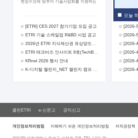
현장수요에 맞추어 기술사업화를 지원하는
『연구인력 현장지원』프로그램을
운영하고 있습니다.이에 연구인력의 지원을
오늘 하
희망하는 중소.중견기업에서는 신청하여
주시기 바랍니다.
2026년 8월
[ETRI] CES 2027 참가기업 모집 공고
한국전자통신연구원장
1. 추진개요

ETRI 기술 스케일업 R&BD 사업 공고
추진목적: ETRI 인력을 기업현장에 파견.
기술지원을 실시함으로써 ETRI 개발기술의
2026년 ETRI 지식재산권 유상양도계약 수요조사 공고
사업화를 지원하여 사업화성과를
ETRI 테크비즈 인사이트 8호(TechBiz Insight Vol.8) 발간
극대화하고, 지원기업을 강견기업으로
육성하고자 함.
 신청자격: ETRI
KRnet 2026 행사 안내
협력기업 및 일반 ICT 중소기업* 협력기업:
K-디지털 챌린지_NET 챌린지 캠프 시즌13 안내
ETRI 창업/연구소기업, 기술이전/출자기업
등 ETRI 개발기술을 사업화하고자 하는
기업
 파견기간: 1년 이상 [최대 3년까지
연속지원 가능]* 연속지원은 지원완료
시점에서 당해 지원실적과 차기 지원계획을
평가하여 결정
 기업부담: 연구인력
연봉기준 30 ~ 40%* (1년차) 연봉의 30%,
클린ETRI
e-신문고
공익신고
(2 ~ 3년차) 연봉의 40%
 추진일정(1)
희망기업 신청/접수(2)희망인력-희망기업
매칭(3)현장조사/ 선정(심의)(4)협약체결
개인정보처리방침
이해하기 쉬운 개인정보처리방침
저작권정책
(5)기업파견8월 3일 ~ 14일
8월 17일 ~
26일
9월초순
9월 중순
10월 이후*