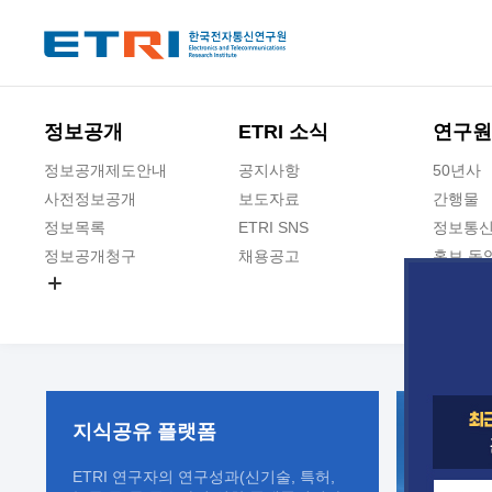
본문 바로가기
주요메뉴 바로가기
정보공개
ETRI 소식
연구원
정보공개제도안내
공지사항
50년사
사전정보공개
보도자료
간행물
정보목록
ETRI SNS
정보통신
정보공개청구
채용공고
홍보 동
경영공시
공공데이터개방
사업실명제
지식공유
플랫폼
ETRI 연구자의 연구성과(신기술, 특허,