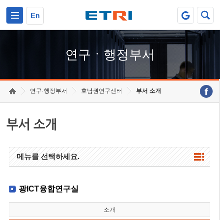
본문 바로가기
주요메뉴 바로가기
하단메뉴 바로가기
En
연구ㆍ행정부서
연구·행정부서
호남권연구센터
부서 소개
부서 소개
메뉴를 선택하세요.
광ICT융합연구실
소개