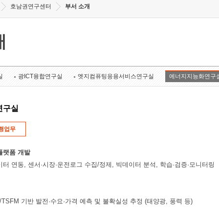
호남권연구센터
부서 소개
개
실
광ICT융합연구실
엣지컴퓨팅응용서비스연구실
에너지지능화연구
연구실
행업무
플랫폼 개발
이터 연동, 센서·시장·운전로그 수집/정제, 빅데이터 분석, 학습·검증·모니터링
rmer/TSFM 기반 발전·수요·가격 예측 및 불확실성 추정 (태양광, 풍력 등)