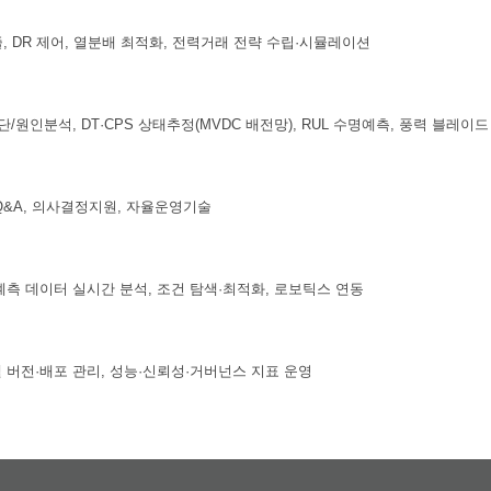
, DR 제어, 열분배 최적화, 전력거래 전략 수립·시뮬레이션
단/원인분석, DT·CPS 상태추정(MVDC 배전망), RUL 수명예측, 풍력 블레이
Q&A, 의사결정지원, 자율운영기술
계측 데이터 실시간 분석, 조건 탐색·최적화, 로보틱스 연동
델 버전·배포 관리, 성능·신뢰성·거버넌스 지표 운영