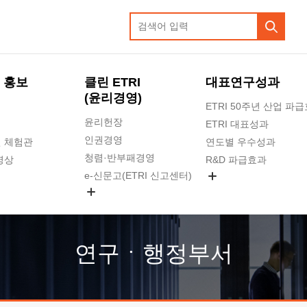
 홍보
클린 ETRI
대표연구성과
(윤리경영)
ETRI 50주년 산업 파
윤리헌장
ETRI 대표성과
인권경영
 체험관
연도별 우수성과
청렴·반부패경영
영상
R&D 파급효과
e-신문고(ETRI 신고센터)
지식공유플랫폼
공익신고
청렴포털 신고
고객의소리
연구ㆍ행정부서
수의계약 현황
부패징계 현황
감사결과공개