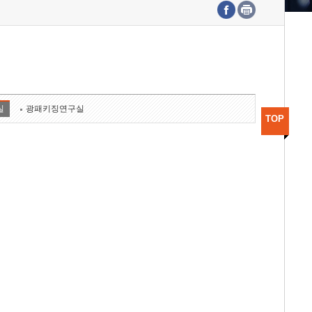
수도권연구본부
기획본부
사업화본부
행정본부
대외협력부
실
광패키징연구실
TOP