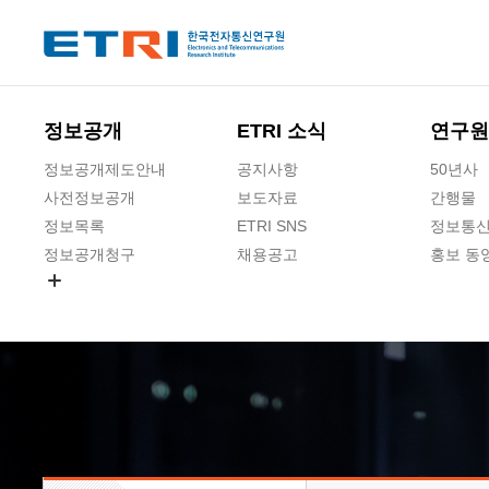
본문 바로가기
주요메뉴 바로가기
하단메뉴 바로가기
정보공개
ETRI 소식
연구원
정보공개제도안내
공지사항
50년사
사전정보공개
보도자료
간행물
정보목록
ETRI SNS
정보통신
정보공개청구
채용공고
홍보 동
경영공시
공공데이터개방
사업실명제