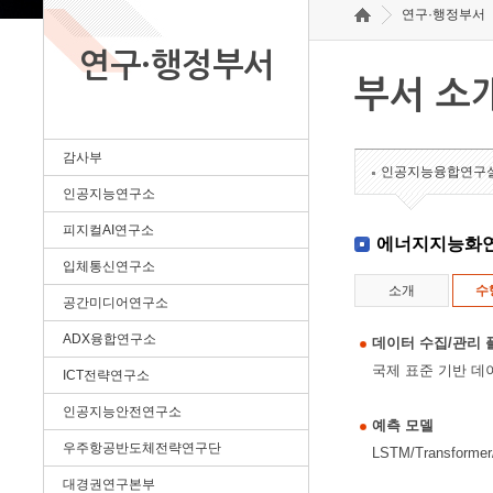
연구·행정부서
연구·행정부서
부서 소
감사부
인공지능융합연구
인공지능연구소
피지컬AI연구소
에너지지능화
입체통신연구소
소개
수
공간미디어연구소
ADX융합연구소
데이터 수집/관리 
국제 표준 기반 데
ICT전략연구소
인공지능안전연구소
예측 모델
우주항공반도체전략연구단
LSTM/Transfo
대경권연구본부