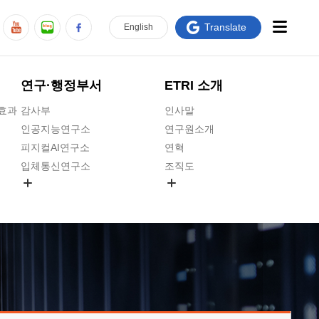
Translate
En
glish
연구·행정부서
ETRI 소개
급효과
감사부
인사말
인공지능연구소
연구원소개
피지컬AI연구소
연혁
입체통신연구소
조직도
공간미디어연구소
기타 공개정보
ADX융합연구소
원규 제·개정 예고
ICT전략연구소
연구원 고객헌장
인공지능안전연구소
ETRI CI
우주항공반도체전략연구단
주요업무연락처
대경권연구본부
찾아오시는길
호남권연구본부