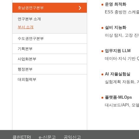
운영 최적화
호남권연구본부
ESS 충방전 스케줄
연구본부 소개
부서 소개
설비 지능화
이상 탐지, 고장 진
수도권연구본부
기획본부
업무지원 LLM
데이터·지식 기반 
사업화본부
행정본부
AI 자율실험실
대외협력부
실험계획 자동화, 
플랫폼·MLOps
대시보드/API, 모
클린ETRI
e-신문고
공익신고