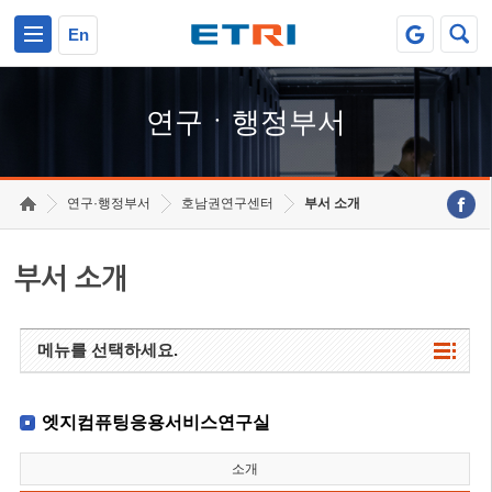
본문 바로가기
주요메뉴 바로가기
하단메뉴 바로가기
En
연구ㆍ행정부서
연구·행정부서
호남권연구센터
부서 소개
부서 소개
메뉴를 선택하세요.
엣지컴퓨팅응용서비스연구실
소개