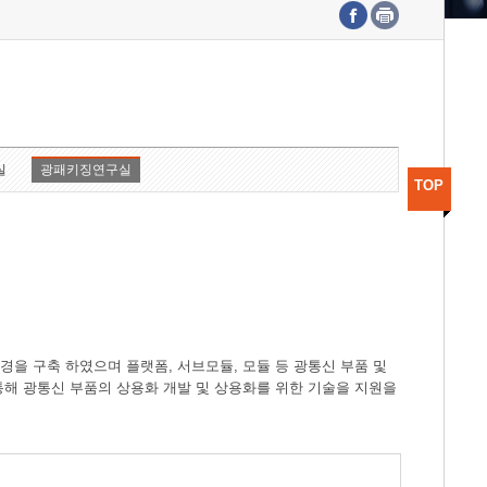
수도권연구본부
기획본부
사업화본부
행정본부
대외협력부
실
광패키징연구실
TOP
경을 구축 하였으며 플랫폼, 서브모듈, 모듈 등 광통신 부품 및
 통해 광통신 부품의 상용화 개발 및 상용화를 위한 기술을 지원을