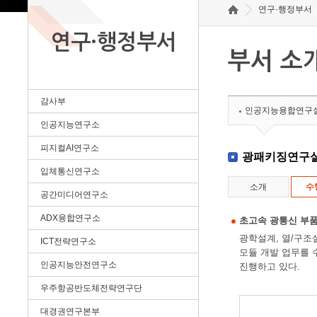
연구·행정부서
연구·행정부서
부서 소
감사부
인공지능융합연구
인공지능연구소
피지컬AI연구소
광패키징연구
입체통신연구소
소개
수
공간미디어연구소
ADX융합연구소
초고속 광통신 부품
광학설계, 열/구조
ICT전략연구소
모듈 개발 업무를 
인공지능안전연구소
진행하고 있다.
우주항공반도체전략연구단
대경권연구본부