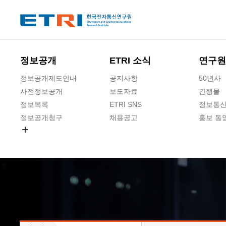
본문 바로가기
주요메뉴 바로가기
하단메뉴 바로가기
정보공개
ETRI 소식
연구원
정보공개제도안내
공지사항
50년사
사전정보공개
보도자료
간행물
정보목록
ETRI SNS
정보통신
정보공개청구
채용공고
홍보 동
경영공시
공공데이터개방
사업실명제