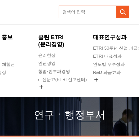
 홍보
클린 ETRI
대표연구성과
(윤리경영)
ETRI 50주년 산업 파
윤리헌장
ETRI 대표성과
인권경영
 체험관
연도별 우수성과
청렴·반부패경영
영상
R&D 파급효과
e-신문고(ETRI 신고센터)
지식공유플랫폼
공익신고
청렴포털 신고
고객의소리
연구ㆍ행정부서
수의계약 현황
부패징계 현황
감사결과공개