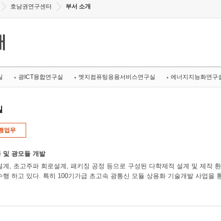
호남권연구센터
부서 소개
개
실
광ICT융합연구실
엣지컴퓨팅응용서비스연구실
에너지지능화연구
실
행업무
 및 광모듈 개발
설계, 초고주파 회로설계, 패키징 공정 등으로 구성된 다학제적 설계 및 제작 환
수행 하고 있다. 특히 100기가급 초고속 광통신 모듈 상용화 기술개발 사업을