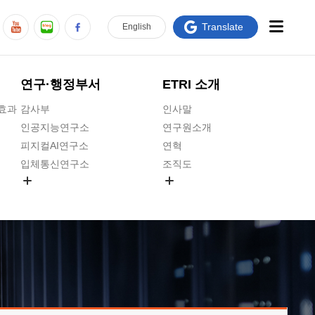
Translate
En
glish
연구·행정부서
ETRI 소개
급효과
감사부
인사말
인공지능연구소
연구원소개
피지컬AI연구소
연혁
입체통신연구소
조직도
공간미디어연구소
기타 공개정보
ADX융합연구소
원규 제·개정 예고
ICT전략연구소
연구원 고객헌장
인공지능안전연구소
ETRI CI
우주항공반도체전략연구단
주요업무연락처
대경권연구본부
찾아오시는길
호남권연구본부