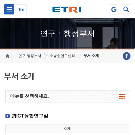
본문 바로가기
주요메뉴 바로가기
하단메뉴 바로가기
En
연구ㆍ행정부서
연구·행정부서
호남권연구센터
부서 소개
부서 소개
메뉴를 선택하세요.
광ICT융합연구실
소개