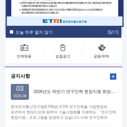
ETRI Insight
ETRI Journal
전자통신동향분석
ETRI 웹진
ETRI 간행물
전자도서관
[닫기]
오늘 하루 열지 않기
인력채용
입찰공고
공동/위탁
공지사항
03
2026년도 하반기 연구인력 현장지원 희망기업 신청/접수
2026.08
한국전자통신연구원(ETRI)은 ETRI 연구인력을 기업현장에
파견하여 현장수요에 맞추어 기술사업화를 지원하는 『연구인력
현장지원』프로그램을 운영하고 있습니다.이에 연구인력의
지원을 희망하는 중소.중견기업에서는 신청하여 주시기