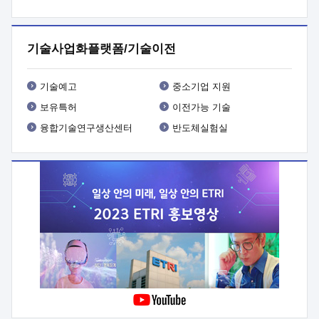
프로그램 개발
 상세이력ㅇ(붙 임1) 대상인력 A 상세이력ㅇ(붙
임2) 대상인력 B 상세이력
3. 신청방법 및 향후일정 등

신청방법: 이메일 (verdi@etri.re.kr)* <별첨양식>을 작성하여
기술사업화플랫폼/기술이전
제출
 문 의 처: ETRI사업화본부 기업성장지원부
기업성장지원전략실ㅇ오경석 책임 연구원 (T. 042-860-5076,
verdi@etri.re.kr)
 제출양식
ㅇ(별첨양식) ETRI연구인력
기술예고
중소기업 지원
현장지원 신청서 (기업)
보유특허
이전가능 기술
융합기술연구생산센터
반도체실험실