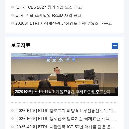
바랍니다.
2026년 8월 한국전자통신연구원장
1. 추진개요

추진목적: ETRI 인력을 기업현장에 파견. 기술지원을
[ETRI] CES 2027 참가기업 모집 공고
실시함으로써 ETRI 개발기술의 사업화를 지원하여
ETRI 기술 스케일업 R&BD 사업 공고
사업화성과를 극대화하고, 지원기업을 강견기업으로 육성하고자
함.
2026년 ETRI 지식재산권 유상양도계약 수요조사 공고
 신청자격: ETRI 협력기업 및 일반 ICT 중소기업*
협력기업: ETRI 창업/연구소기업, 기술이전/출자기업 등 ETRI
개발기술을 사업화하고자 하는 기업
 파견기간: 1년 이상
[최대 3년까지 연속지원 가능]* 연속지원은 지원완료 시점에서
보도자료
당해 지원실적과 차기 지원계획을 평가하여 결정
 기업부담:
연구인력 연봉기준 30 ~ 40%* (1년차) 연봉의 30%, (2 ~ 3년차)
연봉의 40%
 추진일정(1)희망기업 신청/접수(2)희망인력-
희망기업 매칭(3)현장조사/ 선정(심의)(4)협약체결(5)
기업파견8월 3일 ~ 14일
8월 17일 ~ 26일
9월초순
9월 중순
10월 이후* 상기일정은 희망인력-희망기업간 매칭 원활시를
가정한 것으로 상황에 따라 상당기간 일정이 지연될 수 있음. **
(1)희망인력-희망기업간 적합성이 낮다고 판단되거나, (2)
희망인력이 파견의사를 철회할 경우 후속 절차가 진행되지 않을
[2026-52호] ETRI, ITU-T 자율주행차 국제표준화 주도한다
수 있음.2. 현장지원 희망인력 및 상세이력
 희망인력
목록기술분야연구인력번호지원가능 기술반도체/
전자소자A반도체 소자(trasistor/diode) 제작 공정 전자소자 제작
[2026-51호] ETRI, 항로표지 해양 IoT 무선통신체계 개발 나선다
공정(FET / SBD 등 )유기물 반도체 소재 및 소자 설계, 합성 및
제작바이오센서 설계/제작토양/수질/가스 센서 설계/
[2026-50호] ETRI, 생체신호 압축기술 국제표준 채택...의료 AI 시대 연다
제작광소자응용B광 센서 및 응용 시스템시스템 제어 및 데이터
[2026-49호] ETRI, 대한민국 ICT 50년 역사를 담은 온라인 50년사 공개
처리FPGA 제어, VHDL 프로그램 개발Labview, Python, C