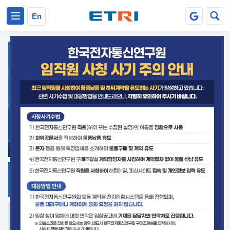
본문 바로가기
주요메뉴 바로가기
En
지식공유
ETRI 오픈소스
플랫폼
거버넌스 대응
발간자료