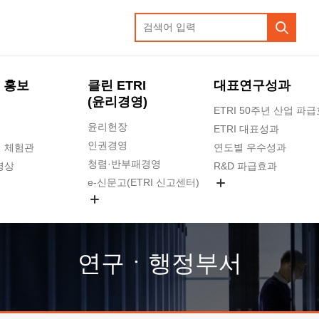
 홍보
클린 ETRI
대표연구성과
(윤리경영)
ETRI 50주년 산업 파
윤리헌장
ETRI 대표성과
인권경영
 체험관
연도별 우수성과
청렴·반부패경영
영상
R&D 파급효과
e-신문고(ETRI 신고센터)
지식공유플랫폼
공익신고
청렴포털 신고
고객의소리
연구ㆍ행정부서
수의계약 현황
부패징계 현황
감사결과공개