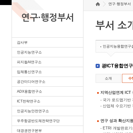
연구·행정부서
연구·행정부서
부서 소
감사부
인공지능융합연구
인공지능연구소
피지컬AI연구소
광ICT융합연
입체통신연구소
소개
수
공간미디어연구소
ADX융합연구소
지역산업연계 ICT
- 국가 로드맵기반
ICT전략연구소
- 산업체 수요기반
인공지능안전연구소
연구 성과 확산지
우주항공반도체전략연구단
- ETRI 개발완
대경권연구본부