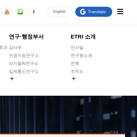
Translate
En
glish
연구·행정부서
ETRI 소개
급효과
감사부
인사말
인공지능연구소
연구원소개
피지컬AI연구소
연혁
입체통신연구소
조직도
공간미디어연구소
기타 공개정보
ADX융합연구소
원규 제·개정 예고
ICT전략연구소
연구원 고객헌장
인공지능안전연구소
ETRI CI
우주항공반도체전략연구단
주요업무연락처
대경권연구본부
찾아오시는길
호남권연구본부