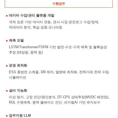
수행업무
데이터 수집/관리 플랫폼 개발
국제 표준 기반 데이터 연동, 센서·시장·운전로그 수집/정제,
빅데이터 분석, 학습·검증·모니터링
예측 모델
LSTM/Transformer/TSFM 기반 발전·수요·가격 예측 및 불확실성
추정 (태양광, 풍력 등)
운영 최적화
ESS 충방전 스케줄, DR 제어, 열분배 최적화, 전력거래 전략 수립·
시뮬레이션
설비 지능화
이상 탐지, 고장 진단/원인분석, DT·CPS 상태추정(MVDC 배전망),
RUL 수명예측, 풍력 블레이드 진단, 피지컬AI 기반 유지보수
업무지원 LLM