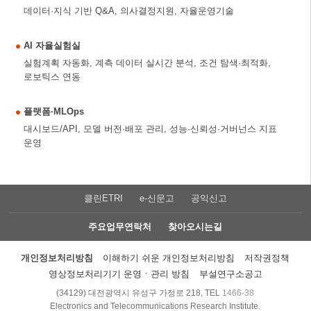
데이터·지식 기반 Q&A, 의사결정지원, 자율운영기술
AI 자율실험실
실험계획 자동화, 계측 데이터 실시간 분석, 조건 탐색·최적화,
로보틱스 연동
플랫폼·MLOps
대시보드/API, 모델 버전·배포 관리, 성능·신뢰성·거버넌스 지표
운영
클린ETRI
e-신문고
공익신고
주요업무연락처
찾아오시는길
개인정보처리방침
이해하기 쉬운 개인정보처리방침
저작권정책
영상정보처리기기 운영ㆍ관리 방침
부설연구소공고
(34129) 대전광역시 유성구 가정로 218, TEL
1466-38
Electronics and Telecommunications Research Institute.