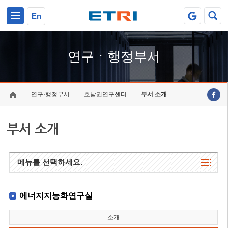
본문 바로가기
주요메뉴 바로가기
하단메뉴 바로가기
En
연구ㆍ행정부서
연구·행정부서
호남권연구센터
부서 소개
부서 소개
메뉴를 선택하세요.
에너지지능화연구실
소개