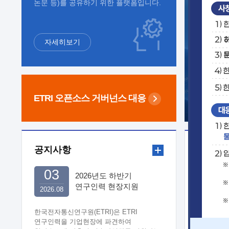
논문 등)를 공유하기 위한 플랫폼입니다.
자세히보기
ETRI 오픈소스
거버넌스 대응
공지사항
보도자
03
2026년도 하반기
연구인력 현장지원
2026.08
희망기업 신청/접수
한국전자통신연구원(ETRI)은 ETRI
연구인력을 기업현장에 파견하여