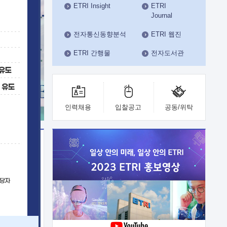
ETRI Insight
ETRI
수도권연구본부
Journal
기획본부
사업화본부
전자통신동향분석
ETRI 웹진
행정본부
ETRI 간행물
전자도서관
대외협력부
인력채용
입찰공고
공동/위탁
이전
업 지원
능 기술
체실험실