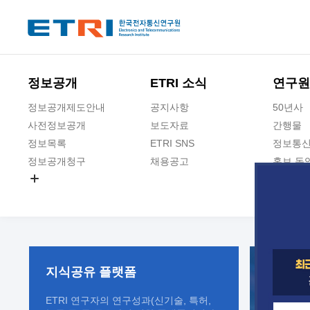
본문 바로가기
주요메뉴 바로가기
정보공개
ETRI 소식
연구원
정보공개제도안내
공지사항
50년사
사전정보공개
보도자료
간행물
정보목록
ETRI SNS
정보통신
정보공개청구
채용공고
홍보 동
경영공시
공공데이터개방
사업실명제
지식공유
플랫폼
ETRI 연구자의 연구성과(신기술, 특허,