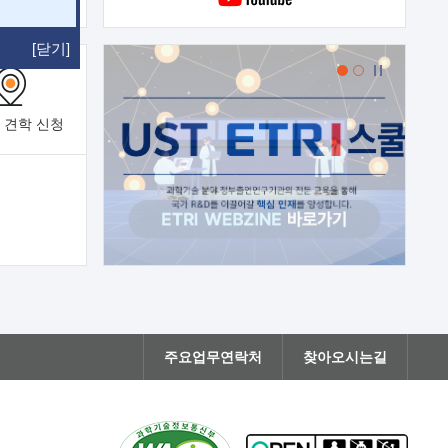
[닫기]
 견학
신청
주요업무연락처
찾아오시는길