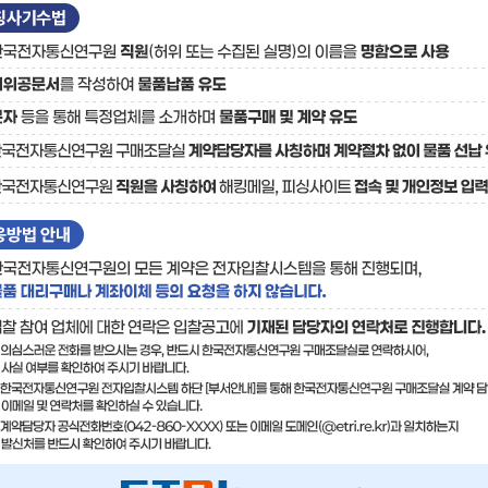
료
기술사업화플랫폼/기술
기술예고
중소기
보유특허
이전가
융합기술연구생산센터
반도