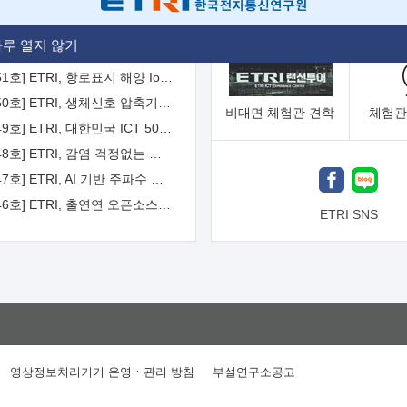
[2026-52호] ETRI, ITU-T 자율주행차 국제표준화 주도한다
루 열지 않기
[2026-51호] ETRI, 항로표지 해양 IoT 무선통신체계 개발 나선다
[2026-50호] ETRI, 생체신호 압축기술 국제표준 채택...의료 AI 시대 연다
비대면
체험관 견학
체험관
[2026-49호] ETRI, 대한민국 ICT 50년 역사를 담은 온라인 50년사 공개
[2026-48호] ETRI, 감염 걱정없는 공중 터치 인터페이스 시대 연다
[2026-47호] ETRI, AI 기반 주파수 예측기술 국제표준 이끌어
[2026-46호] ETRI, 출연연 오픈소스 협의체 '범출연연'으로 확대 운영
ETRI SNS
영상정보처리기기 운영ㆍ관리 방침
부설연구소공고