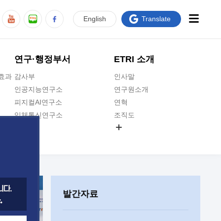
En
glish
Translate
연구·행정부서
ETRI 소개
급효과
감사부
인사말
인공지능연구소
연구원소개
피지컬AI연구소
연혁
입체통신연구소
조직도
공간미디어연구소
기타 공개정보
ADX융합연구소
원규 제·개정 예고
ICT전략연구소
연구원 고객헌장
인공지능안전연구소
ETRI CI
우주항공반도체전략연구단
주요업무연락처
발간자료
대경권연구본부
찾아오시는길
호남권연구본부