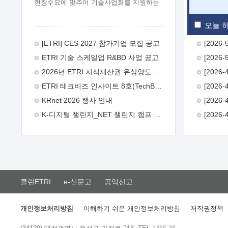
현장수요에 맞추어 기술사업화를 지원하는
『연구인력 현장지원』프로그램을
운영하고 있습니다.이에 연구인력의 지원을
오늘 하
희망하는 중소.중견기업에서는 신청하여
주시기 바랍니다.
2026년 8월
[ETRI] CES 2027 참가기업 모집 공고
한국전자통신연구원장
1. 추진개요

ETRI 기술 스케일업 R&BD 사업 공고
추진목적: ETRI 인력을 기업현장에 파견.
기술지원을 실시함으로써 ETRI 개발기술의
2026년 ETRI 지식재산권 유상양도계약 수요조사 공고
사업화를 지원하여 사업화성과를
ETRI 테크비즈 인사이트 8호(TechBiz Insight Vol.8) 발간
극대화하고, 지원기업을 강견기업으로
육성하고자 함.
 신청자격: ETRI
KRnet 2026 행사 안내
협력기업 및 일반 ICT 중소기업* 협력기업:
K-디지털 챌린지_NET 챌린지 캠프 시즌13 안내
ETRI 창업/연구소기업, 기술이전/출자기업
등 ETRI 개발기술을 사업화하고자 하는
기업
 파견기간: 1년 이상 [최대 3년까지
연속지원 가능]* 연속지원은 지원완료
시점에서 당해 지원실적과 차기 지원계획을
평가하여 결정
 기업부담: 연구인력
연봉기준 30 ~ 40%* (1년차) 연봉의 30%,
클린ETRI
e-신문고
공익신고
(2 ~ 3년차) 연봉의 40%
 추진일정(1)
희망기업 신청/접수(2)희망인력-희망기업
매칭(3)현장조사/ 선정(심의)(4)협약체결
개인정보처리방침
이해하기 쉬운 개인정보처리방침
저작권정책
(5)기업파견8월 3일 ~ 14일
8월 17일 ~
26일
9월초순
9월 중순
10월 이후*