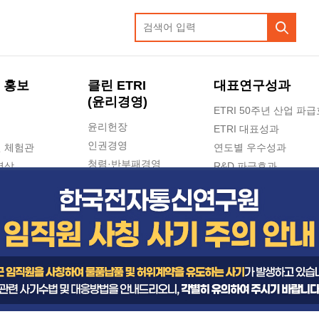
 홍보
클린 ETRI
대표연구성과
(윤리경영)
ETRI 50주년 산업 파
윤리헌장
ETRI 대표성과
인권경영
 체험관
연도별 우수성과
청렴·반부패경영
영상
R&D 파급효과
e-신문고(ETRI 신고센터)
지식공유플랫폼
공익신고
청렴포털 신고
고객의소리
수의계약 현황
부패징계 현황
감사결과공개