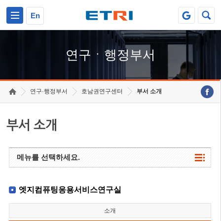
본문 바로가기
주요메뉴 바로가기
하단메뉴 바로가기
En
연구ㆍ행정부서
연구·행정부서
호남권연구센터
부서 소개
부서 소개
메뉴를 선택하세요.
엣지컴퓨팅응용서비스연구실
소개