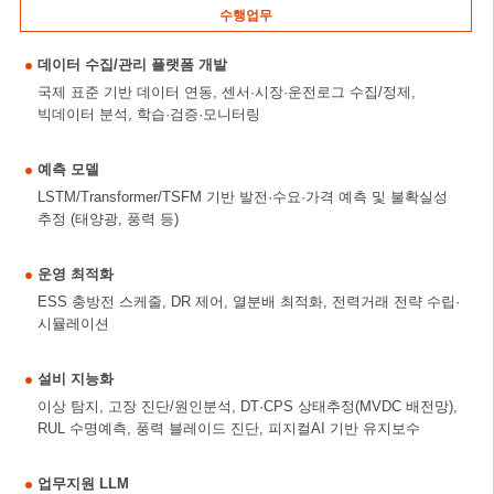
수행업무
데이터 수집/관리 플랫폼 개발
국제 표준 기반 데이터 연동, 센서·시장·운전로그 수집/정제,
빅데이터 분석, 학습·검증·모니터링
예측 모델
LSTM/Transformer/TSFM 기반 발전·수요·가격 예측 및 불확실성
추정 (태양광, 풍력 등)
운영 최적화
ESS 충방전 스케줄, DR 제어, 열분배 최적화, 전력거래 전략 수립·
시뮬레이션
설비 지능화
이상 탐지, 고장 진단/원인분석, DT·CPS 상태추정(MVDC 배전망),
RUL 수명예측, 풍력 블레이드 진단, 피지컬AI 기반 유지보수
업무지원 LLM