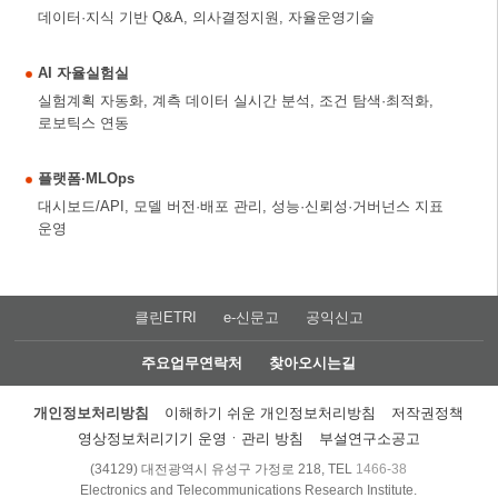
데이터·지식 기반 Q&A, 의사결정지원, 자율운영기술
AI 자율실험실
실험계획 자동화, 계측 데이터 실시간 분석, 조건 탐색·최적화,
로보틱스 연동
플랫폼·MLOps
대시보드/API, 모델 버전·배포 관리, 성능·신뢰성·거버넌스 지표
운영
클린ETRI
e-신문고
공익신고
주요업무연락처
찾아오시는길
개인정보처리방침
이해하기 쉬운 개인정보처리방침
저작권정책
영상정보처리기기 운영ㆍ관리 방침
부설연구소공고
(34129) 대전광역시 유성구 가정로 218, TEL
1466-38
Electronics and Telecommunications Research Institute.