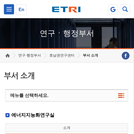
본문 바로가기
주요메뉴 바로가기
하단메뉴 바로가기
En
연구ㆍ행정부서
연구·행정부서
호남권연구센터
부서 소개
부서 소개
메뉴를 선택하세요.
에너지지능화연구실
소개