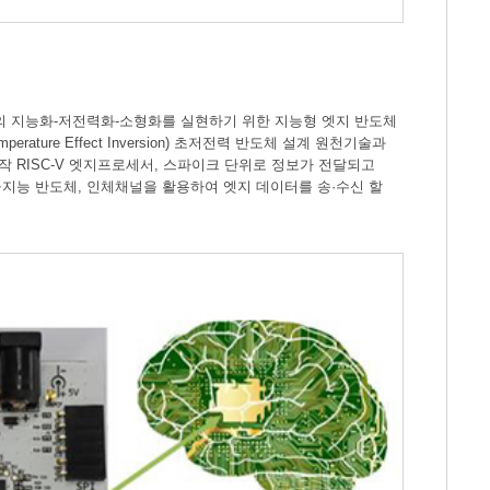
의 지능화-저전력화-소형화를 실현하기 위한 지능형 엣지 반도체
ure Effect Inversion) 초저전력 반도체 설계 원천기술과
작 RISC-V 엣지프로세서, 스파이크 단위로 정보가 전달되고
지능 반도체, 인체채널을 활용하여 엣지 데이터를 송·수신 할