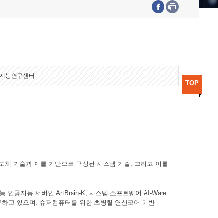
수도권연구본부
기획본부
사업화본부
행정본부
대외협력부
지능연구센터
TOP
도체 기술과 이를 기반으로 구성된 시스템 기술, 그리고 이를
공지능 서버인 ArtBrain-K, 시스템 소프트웨어 AI-Ware
연구하고 있으며, 슈퍼컴퓨터를 위한 초병렬 연산코어 기반