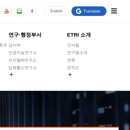
Translate
En
glish
연구·행정부서
ETRI 소개
급효과
감사부
인사말
인공지능연구소
연구원소개
피지컬AI연구소
연혁
입체통신연구소
조직도
공간미디어연구소
기타 공개정보
ADX융합연구소
원규 제·개정 예고
ICT전략연구소
연구원 고객헌장
인공지능안전연구소
ETRI CI
우주항공반도체전략연구단
주요업무연락처
대경권연구본부
찾아오시는길
호남권연구본부