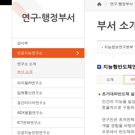
연구·행정부서
연구·행정부서
부서 소
감사부
지능정보연구본부
인공지능연구소
연구소 소개
지능형반도체
부서 소개
소개
수
피지컬AI연구소
입체통신연구소
초거대AI반도체 
인간의 지능을 달성
공간미디어연구소
효율적으로 구동하
ADX융합연구소
연구진은 초저전력 시
ICT전략연구소
개발 경험을 바탕으
프로세서 반도체와 차
인공지능안전연구소