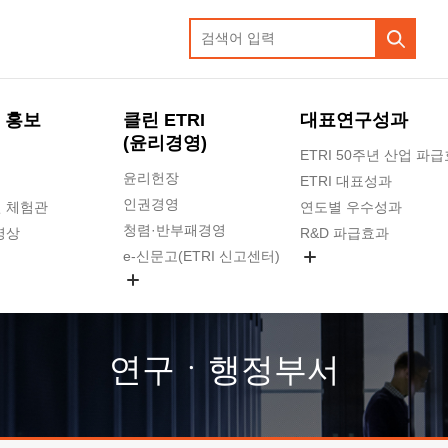
 홍보
클린 ETRI
대표연구성과
(윤리경영)
ETRI 50주년 산업 파
윤리헌장
ETRI 대표성과
인권경영
 체험관
연도별 우수성과
청렴·반부패경영
영상
R&D 파급효과
e-신문고(ETRI 신고센터)
지식공유플랫폼
공익신고
청렴포털 신고
고객의소리
연구ㆍ행정부서
수의계약 현황
부패징계 현황
감사결과공개