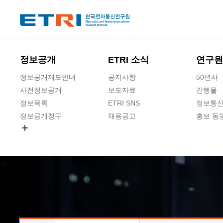
본문 바로가기
주요메뉴 바로가기
하단메뉴 바로가기
정보공개
ETRI 소식
연구원
정보공개제도안내
공지사항
50년사
사전정보공개
보도자료
간행물
정보목록
ETRI SNS
정보통신
정보공개청구
채용공고
홍보 동
경영공시
공공데이터개방
사업실명제