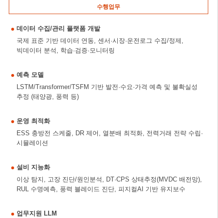
수행업무
데이터 수집/관리 플랫폼 개발
국제 표준 기반 데이터 연동, 센서·시장·운전로그 수집/정제,
빅데이터 분석, 학습·검증·모니터링
예측 모델
LSTM/Transformer/TSFM 기반 발전·수요·가격 예측 및 불확실성
추정 (태양광, 풍력 등)
운영 최적화
ESS 충방전 스케줄, DR 제어, 열분배 최적화, 전력거래 전략 수립·
시뮬레이션
설비 지능화
이상 탐지, 고장 진단/원인분석, DT·CPS 상태추정(MVDC 배전망),
RUL 수명예측, 풍력 블레이드 진단, 피지컬AI 기반 유지보수
업무지원 LLM