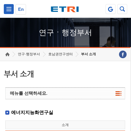
본문 바로가기
주요메뉴 바로가기
하단메뉴 바로가기
En
연구ㆍ행정부서
연구·행정부서
호남권연구센터
부서 소개
부서 소개
메뉴를 선택하세요.
에너지지능화연구실
소개