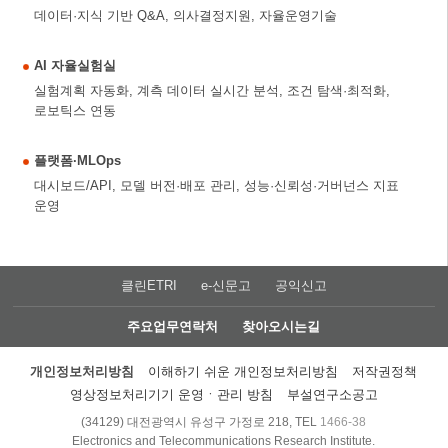
데이터·지식 기반 Q&A, 의사결정지원, 자율운영기술
AI 자율실험실
실험계획 자동화, 계측 데이터 실시간 분석, 조건 탐색·최적화,
로보틱스 연동
플랫폼·MLOps
대시보드/API, 모델 버전·배포 관리, 성능·신뢰성·거버넌스 지표
운영
클린ETRI
e-신문고
공익신고
주요업무연락처
찾아오시는길
개인정보처리방침
이해하기 쉬운 개인정보처리방침
저작권정책
영상정보처리기기 운영ㆍ관리 방침
부설연구소공고
(34129) 대전광역시 유성구 가정로 218, TEL
1466-38
Electronics and Telecommunications Research Institute.