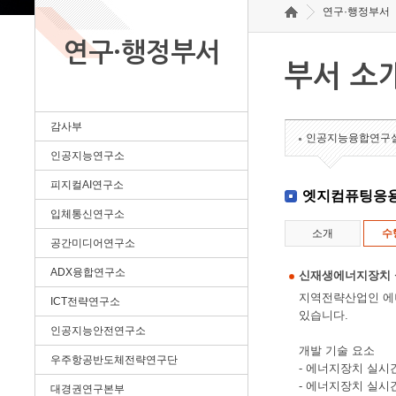
연구·행정부서
연구·행정부서
부서 소
감사부
인공지능융합연구
인공지능연구소
피지컬AI연구소
엣지컴퓨팅응
입체통신연구소
소개
수
공간미디어연구소
ADX융합연구소
신재생에너지장치 
지역전략산업인 에
ICT전략연구소
있습니다.
인공지능안전연구소
개발 기술 요소
우주항공반도체전략연구단
- 에너지장치 실시
- 에너지장치 실시
대경권연구본부