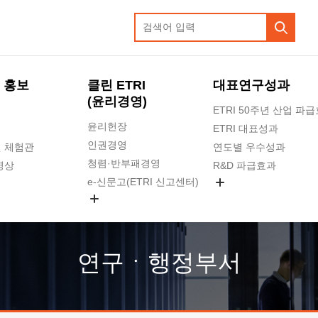
 홍보
클린 ETRI
대표연구성과
(윤리경영)
ETRI 50주년 산업 파
윤리헌장
ETRI 대표성과
인권경영
 체험관
연도별 우수성과
청렴·반부패경영
영상
R&D 파급효과
e-신문고(ETRI 신고센터)
지식공유플랫폼
공익신고
청렴포털 신고
고객의소리
연구ㆍ행정부서
수의계약 현황
부패징계 현황
감사결과공개