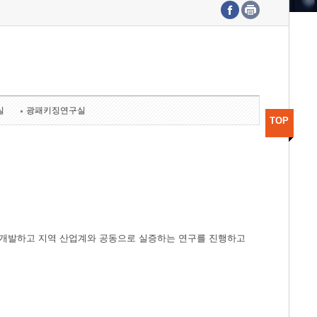
수도권연구본부
기획본부
사업화본부
행정본부
대외협력부
실
광패키징연구실
TOP
개발하고 지역 산업계와 공동으로 실증하는 연구를 진행하고