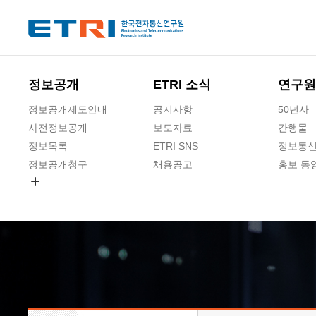
본문 바로가기
주요메뉴 바로가기
하단메뉴 바로가기
정보공개
ETRI 소식
연구원
정보공개제도안내
공지사항
50년사
사전정보공개
보도자료
간행물
정보목록
ETRI SNS
정보통신
정보공개청구
채용공고
홍보 동
경영공시
공공데이터개방
사업실명제