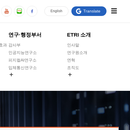
Translate
En
glish
연구·행정부서
ETRI 소개
급효과
감사부
인사말
인공지능연구소
연구원소개
피지컬AI연구소
연혁
입체통신연구소
조직도
공간미디어연구소
기타 공개정보
ADX융합연구소
원규 제·개정 예고
ICT전략연구소
연구원 고객헌장
인공지능안전연구소
ETRI CI
우주항공반도체전략연구단
주요업무연락처
대경권연구본부
찾아오시는길
호남권연구본부